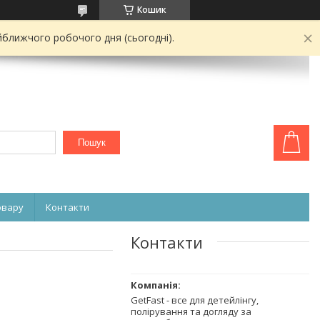
Кошик
йближчого робочого дня (сьогодні).
Пошук
овару
Контакти
Контакти
GetFast - все для детейлінгу,
полірування та догляду за