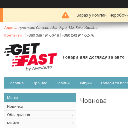
Зараз у компанії неробоч
проспект Степана Бандери, 15г, Київ, Україна
+380 (68) 491-50-18
+380 (50) 911-52-76
Товари для догляду за авто
Головна
Про нас
Новини
Відгуки
Товари та пос
Човнова
Новинки
Обладнання
Мийка