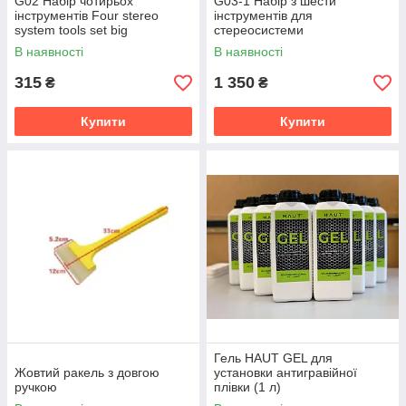
G02 Набір чотирьох
G03-1 Набір з шести
інструментів Four stereo
інструментів для
system tools set big
стереосистеми
В наявності
В наявності
315
1 350
₴
₴
Купити
Купити
Гель HAUT GEL для
Жовтий ракель з довгою
установки антигравійної
ручкою
плівки (1 л)