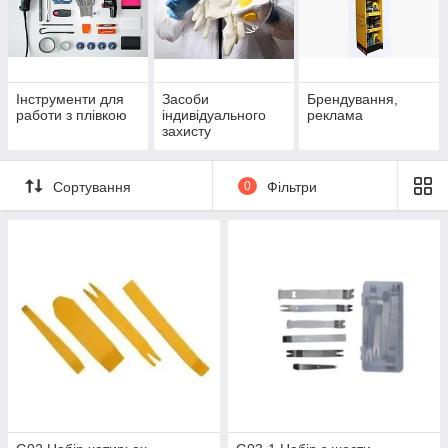
Інструменти для
Засоби
Брендування,
работи з плівкою
індивідуального
реклама
захисту
Сортування
0
Фільтри