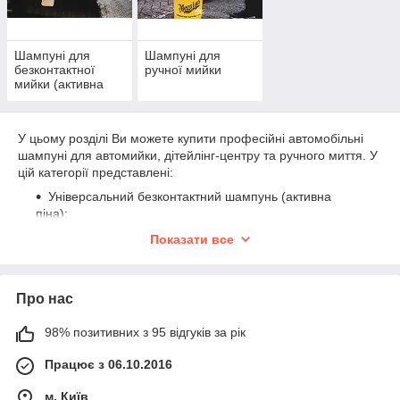
Шампуні для
Шампуні для
безконтактної
ручної мийки
мийки (активна
піна)
У цьому розділі Ви можете купити професійні автомобільні
шампуні для автомийки, дітейлінг-центру та ручного миття.
У
цій категорії представлені:
Універсальний безконтактний шампунь (активна
піна);
Автомобільні ручні шампуні відомого виробника
Показати все
Meguiar's які завдяки своєму складу не змивають з
кузова захисні склади та безпечні для будь-якого типу
лакофарбового покриття, а також мають відмінне
Про нас
піноутворення, яке безпечно піднімає бруд з поверхні.
Якщо Ви сумніваєтеся у виборі необхідного засобу, то ми
98% позитивних з 95 відгуків за рік
надамо повну консультацію щодо будь-якого продукту.
Працює з 06.10.2016
м. Київ