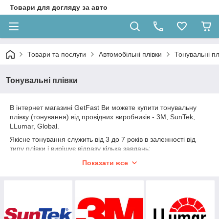
Товари для догляду за авто
Товари та послуги
Автомобільні плівки
Тонувальні пл
Тонувальні плівки
В інтернет магазині GetFast Ви можете купити тонувальну
плівку (тонування) від провідних виробників - 3M, SunTek,
LLumar, Global.
Якісне тонування служить від 3 до 7 років в залежності від
типу плівки і вирішує відразу кілька завдань;
1.
Захист від ультрафіолету
- доведено, що тонування скла
Показати все
несе користь для здоров'я, захищає водія і пасажирів від
згубного сонячного випромінювання, яке провокує хвороби
шкіри. Тонування також захищає салон автомобіля від
вигорання.
2.
Створення особистого простору всередині автомобіля
-