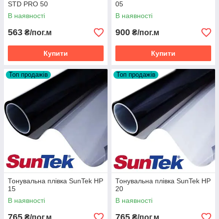
STD PRO 50
05
В наявності
В наявності
563
900
₴/пог.м
₴/пог.м
Купити
Купити
Топ продажів
Топ продажів
Тонувальна плівка SunTek HP
Тонувальна плівка SunTek HP
15
20
В наявності
В наявності
765
765
₴/пог.м
₴/пог.м