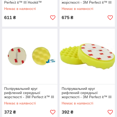
Perfect it™ III Hookit™
жорсткості - 3M Perfect it™ III
помаранчевий 150 мм.
Hookit™ помаранчевий 150
Немає в наявності
Немає в наявності
(09550)
мм. (50456)
611
675
₴
₴
Полірувальний круг
Полірувальний круг
рифлений середньої
рифлений середньої
жорсткості - 3M Perfect it™ III
жорсткості - 3M Perfect it™ III
Hookit™ жовтий 75 мм.
Hookit™ 150 мм. жовтий
Немає в наявності
Немає в наявності
(50536)
(50488)
372
392
₴
₴