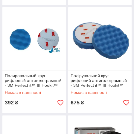
Полировальный круг
Полірувальний круг
рифленый антиголограмный
рифлений антиголограмный
- 3M Perfect it™ III Hookit™
- 3M Perfect it™ III Hookit™
75 мм. синий (50457)
150 мм. синій (50388)
Немає в наявності
Немає в наявності
392
675
₴
₴