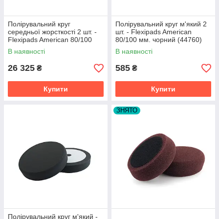
Полірувальний круг
Полірувальний круг м'який 2
середньої жорсткості 2 шт. -
шт. - Flexipads American
Flexipads American 80/100
80/100 мм. чорний (44760)
мм. жовтий (44755)
В наявності
В наявності
26 325
585
₴
₴
Купити
Купити
ЗНЯТО
Полірувальний круг м'який -