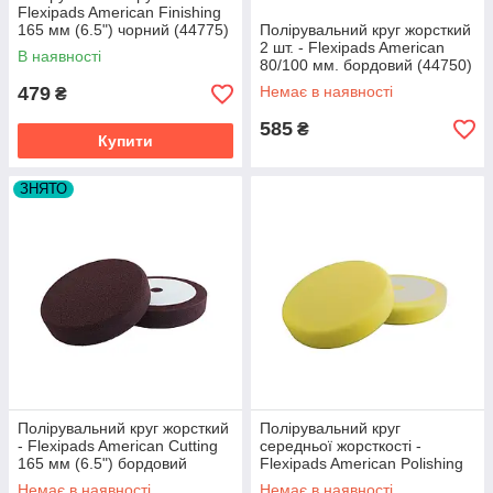
Flexipads American Finishing
165 мм (6.5") чорний (44775)
Полірувальний круг жорсткий
2 шт. - Flexipads American
В наявності
80/100 мм. бордовий (44750)
479
Немає в наявності
₴
585
₴
Купити
ЗНЯТО
Полірувальний круг жорсткий
Полірувальний круг
- Flexipads American Cutting
середньої жорсткості -
165 мм (6.5") бордовий
Flexipads American Polishing
(44765)
165 мм (6.5") жовтий (44770)
Немає в наявності
Немає в наявності