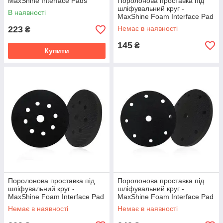
MaxShine Interface Pads
Поролонова проставка під
125x10мм. чорний (IP125)
шліфувальний круг -
В наявності
MaxShine Foam Interface Pad
75 мм. (3090075)
223
Немає в наявності
₴
145
₴
Купити
Поролонова проставка під
Поролонова проставка під
шліфувальний круг -
шліфувальний круг -
MaxShine Foam Interface Pad
MaxShine Foam Interface Pad
125 мм. (3099125)
150 мм. (3099150)
Немає в наявності
Немає в наявності