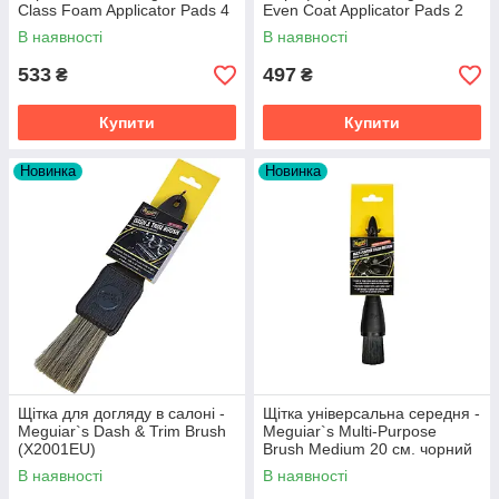
Class Foam Applicator Pads 4
Even Coat Applicator Pads 2
шт. жовтий (W0004)
шт. білий (X3080EU)
В наявності
В наявності
533
497
₴
₴
Купити
Купити
Новинка
Новинка
Щітка для догляду в салоні -
Щітка універсальна середня -
Meguiar`s Dash & Trim Brush
Meguiar`s Multi-Purpose
(X2001EU)
Brush Medium 20 см. чорний
(X210500EU)
В наявності
В наявності