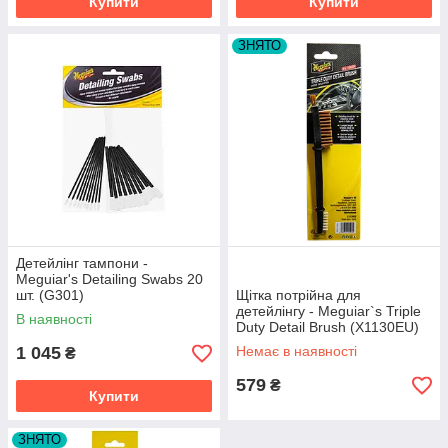
Купити
Купити
ЗНЯТО
Детейлінг тампони -
Meguiar's Detailing Swabs 20
шт. (G301)
Щітка потрійна для
детейлінгу - Meguiar`s Triple
В наявності
Duty Detail Brush (X1130EU)
1 045
Немає в наявності
₴
579
₴
Купити
ЗНЯТО