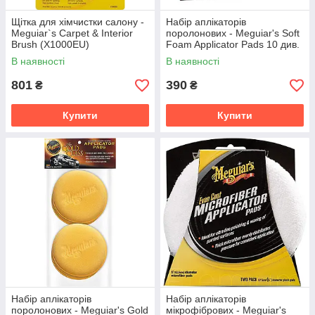
Щітка для хімчистки салону -
Набір аплікаторів
Meguiar`s Carpet & Interior
поролонових - Meguiar's Soft
Brush (X1000EU)
Foam Applicator Pads 10 див.
2 шт. жовтий (X3070)
В наявності
В наявності
801
390
₴
₴
Купити
Купити
Набір аплікаторів
Набір аплікаторів
поролонових - Meguiar's Gold
мікрофібрових - Meguiar's