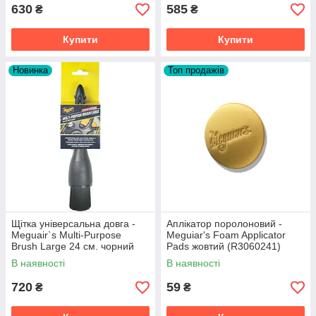
630
585
₴
₴
Купити
Купити
Новинка
Топ продажів
Щітка універсальна довга -
Аплікатор поролоновий -
Meguair`s Multi-Purpose
Meguiar's Foam Applicator
Brush Large 24 см. чорний
Pads жовтий (R3060241)
(X210600EU)
В наявності
В наявності
720
59
₴
₴