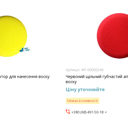
ФР-00000246
атор для нанесення воску
Червоний щільний губчастий ап
воску
Ціну уточнюйте
Немає в наявності
+380 (68) 491-50-18