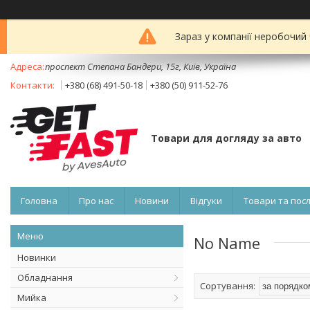
Зараз у компанії неробочий
проспект Степана Бандери, 15г, Київ, Україна
+380 (68) 491-50-18
+380 (50) 911-52-76
Товари для догляду за авто
Головна
Про нас
Новини
Відгуки
Товари та пос
No Name
Новинки
Обладнання
Мийка