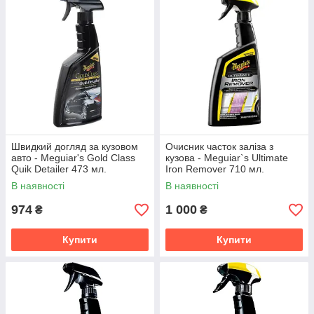
Швидкий догляд за кузовом
Очисник часток заліза з
авто - Meguiar's Gold Class
кузова - Meguiar`s Ultimate
Quik Detailer 473 мл.
Iron Remover 710 мл.
(G7616EU)
(G250524)
В наявності
В наявності
974
1 000
₴
₴
Купити
Купити