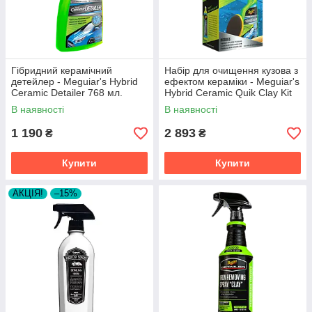
Гібридний керамічний
Набір для очищення кузова з
детейлер - Meguiar's Hybrid
ефектом кераміки - Meguiar's
Ceramic Detailer 768 мл.
Hybrid Ceramic Quik Clay Kit
(G200526)
(G200200)
В наявності
В наявності
1 190
2 893
₴
₴
Купити
Купити
АКЦІЯ!
–15%