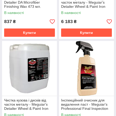
Detailer DA Microfiber
часток металу - Meguiar's
Finishing Wax 473 мл.
Detailer Wheel & Paint Iron
(D30116)
Decon 3,79 л. (D180101)
В наявності
В наявності
837
6 183
₴
₴
Купити
Купити
Чистка кузова і дисків від
Інспекційний очисник для
часток металу - Meguiar's
видалення паст - Meguiar's
Detailer Wheel & Paint Iron
Professional Final Inspection
Decon 18,93 л. (D180105)
473 мл. (M3416)
В наявності
В наявності