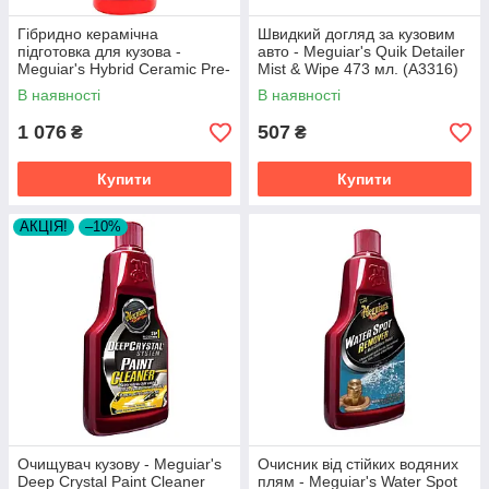
Гібридно керамічна
Швидкий догляд за кузовим
підготовка для кузова -
авто - Meguiar's Quik Detailer
Meguiar's Hybrid Ceramic Pre-
Mist & Wipe 473 мл. (A3316)
Wax Prep 473 мл. (G220416)
В наявності
В наявності
1 076
507
₴
₴
Купити
Купити
АКЦІЯ!
–10%
Очищувач кузову - Meguiar's
Очисник від стійких водяних
Deep Crystal Paint Cleaner
плям - Meguiar's Water Spot