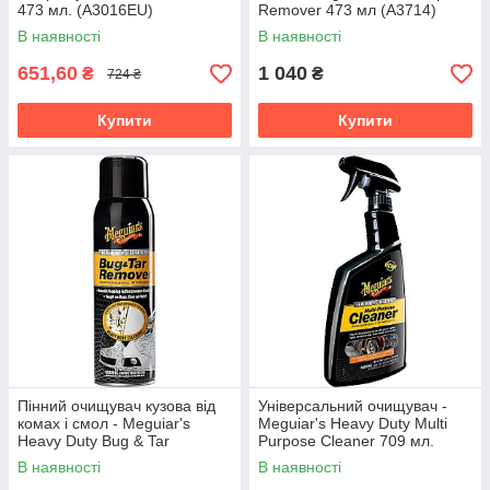
473 мл. (A3016EU)
Remover 473 мл (A3714)
В наявності
В наявності
651,60
1 040
₴
₴
724 ₴
Купити
Купити
Пінний очищувач кузова від
Універсальний очищувач -
комах і смол - Meguiar's
Meguiar's Heavy Duty Multi
Heavy Duty Bug & Tar
Purpose Cleaner 709 мл.
Remover 425 г. (G180515)
(G180224)
В наявності
В наявності