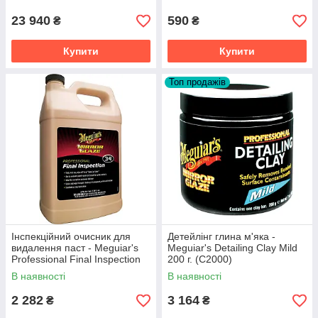
23 940
590
₴
₴
Купити
Купити
Топ продажів
Інспекційний очисник для
Детейлінг глина м'яка -
видалення паст - Meguiar's
Meguiar's Detailing Clay Mild
Professional Final Inspection
200 г. (C2000)
3,79 л. (M3401)
В наявності
В наявності
2 282
3 164
₴
₴