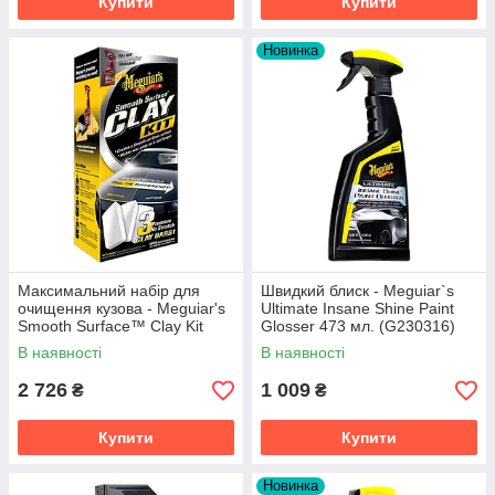
Купити
Купити
Новинка
Максимальний набір для
Швидкий блиск - Meguiar`s
очищення кузова - Meguiar's
Ultimate Insane Shine Paint
Smooth Surface™ Clay Kit
Glosser 473 мл. (G230316)
(G191700)
В наявності
В наявності
2 726
1 009
₴
₴
Купити
Купити
Новинка