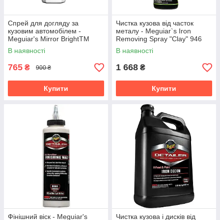
Спрей для догляду за
Чистка кузова від часток
кузовим автомобілем -
металу - Meguiar`s Iron
Meguiar's Mirror BrightTM
Removing Spray "Clay" 946
Spray Detailer 650 мл.
мл. (DRTU200232)
В наявності
В наявності
(MB0322EU)
765
1 668
₴
₴
900 ₴
Купити
Купити
Фінішний віск - Meguiar's
Чистка кузова і дисків від