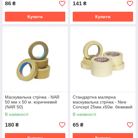
86
141
₴
₴
Купити
Купити
Маскувальна стрічка - NAR
Стандартна малярна
50 мм х 50 м. коричневий
маскувальна стрічка - New
(NAR 50)
Concept 25мм.х50м. бежевий
(NC-10261)
В наявності
В наявності
180
65
₴
₴