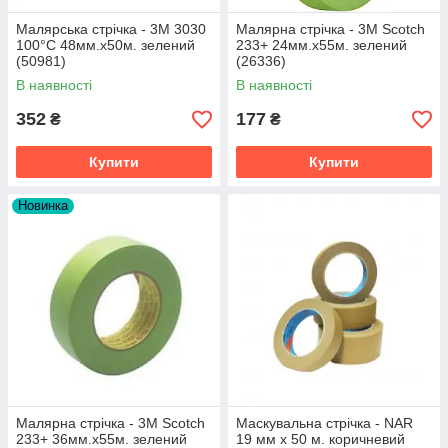
Малярська стрічка - 3М 3030
Малярна стрічка - 3M Scotch
100°C 48мм.х50м. зелений
233+ 24мм.х55м. зелений
(50981)
(26336)
В наявності
В наявності
352
177
₴
₴
Купити
Купити
Новинка
Малярна стрічка - 3M Scotch
Маскувальна стрічка - NAR
233+ 36мм.х55м. зелений
19 мм х 50 м. коричневий