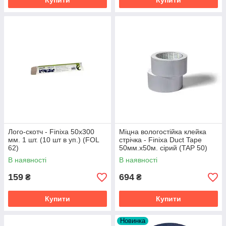
Купити
Купити
Лого-скотч - Finixa 50х300
Міцна вологостійка клейка
мм. 1 шт. (10 шт в уп.) (FOL
стрічка - Finixa Duct Tape
62)
50мм.х50м. сірий (TAP 50)
В наявності
В наявності
159
694
₴
₴
Купити
Купити
Новинка