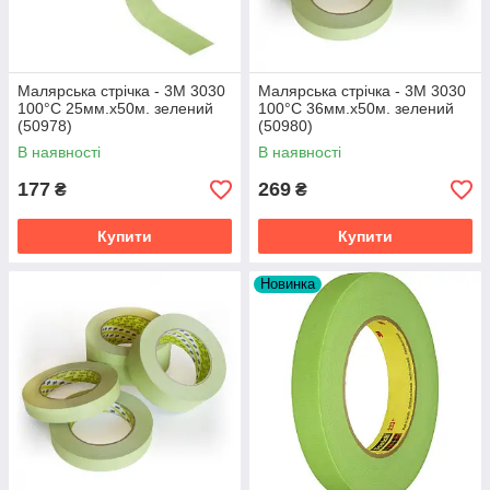
Малярська стрічка - 3М 3030
Малярська стрічка - 3М 3030
100°C 25мм.х50м. зелений
100°C 36мм.х50м. зелений
(50978)
(50980)
В наявності
В наявності
177
269
₴
₴
Купити
Купити
Новинка