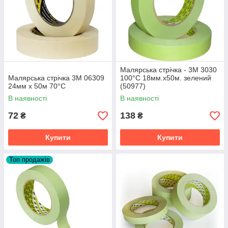
Малярська стрічка - 3М 3030
Малярська стрічка 3M 06309
100°C 18мм.х50м. зелений
24мм х 50м 70°C
(50977)
В наявності
В наявності
72
138
₴
₴
Купити
Купити
Топ продажів