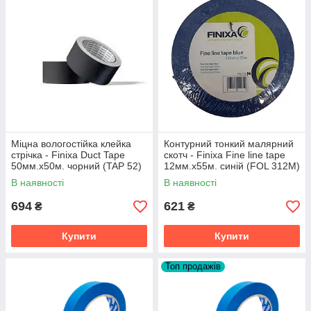
Міцна вологостійка клейка
Контурний тонкий малярний
стрічка - Finixa Duct Tape
скотч - Finixa Fine line tape
50мм.х50м. чорний (TAP 52)
12мм.х55м. синій (FOL 312M)
В наявності
В наявності
694
621
₴
₴
Купити
Купити
Топ продажів