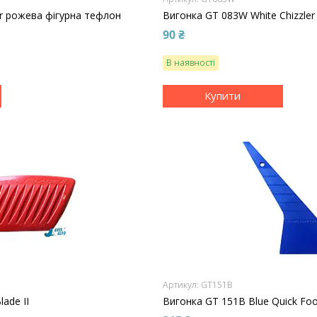
ler рожева фігурна тефлон
Вигонка GT 083W White Chizzler
90 ₴
В наявності
Купити
GT151B
ade II
Вигонка GT 151B Blue Quick Foo