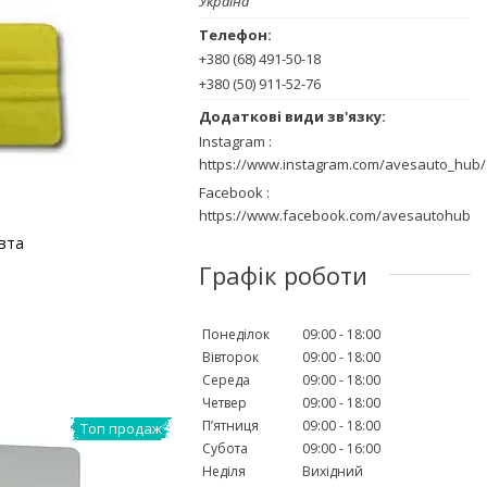
Україна
+380 (68) 491-50-18
+380 (50) 911-52-76
Instagram
https://www.instagram.com/avesauto_hub/
Facebook
https://www.facebook.com/avesautohub
овта
Графік роботи
Понеділок
09:00
18:00
Вівторок
09:00
18:00
Середа
09:00
18:00
Четвер
09:00
18:00
Пʼятниця
09:00
18:00
Топ продаж
Субота
09:00
16:00
Неділя
Вихідний