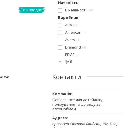
Наявність
Топ продаж
В наявності
88
Виробник
APA
1
American
4
Avery
1
Diamond
4
EDGE
9
Ще 6
Контакти
Loose
GetFast - все для детейлінгу,
полірування та догляду за
автомобілем
проспект Степана Бандери, 15г, Київ,