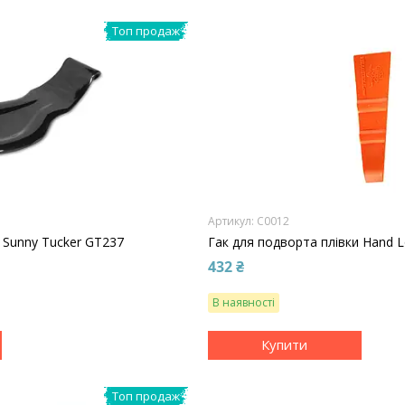
Топ продаж
C0012
 Sunny Tucker GT237
Гак для подворта плівки Hand 
432 ₴
В наявності
Купити
Топ продаж