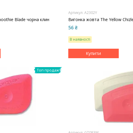
A2302Y
oothie Blade чорна клин
Вигонка жовта The Yellow Chizle
56 ₴
В наявності
Купити
Топ продаж
GT083W