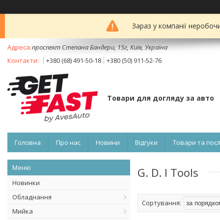
Зараз у компанії неробоч
проспект Степана Бандери, 15г, Київ, Україна
+380 (68) 491-50-18
+380 (50) 911-52-76
Товари для догляду за авто
Головна
Про нас
Новини
Відгуки
Товари та пос
G. D. I Tools
Новинки
Обладнання
Мийка