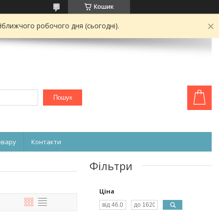
Кошик
йближчого робочого дня (сьогодні).
Пошук
овару
Контакти
Фільтри
Ціна