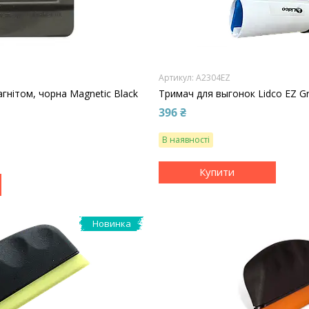
A2304EZ
гнітом, чорна Magnetic Black
Тримач для выгонок Lidco EZ Gr
396 ₴
В наявності
Купити
Новинка