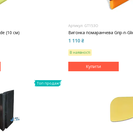
GT153O
de (10 см)
Вигонка помаранчева Grip-n-Gli
1 110 ₴
В наявності
Купити
Топ продаж