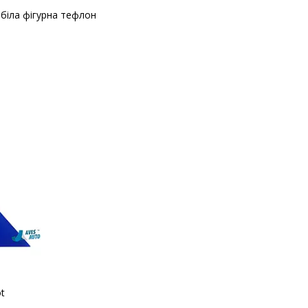
 біла фігурна тефлон
t