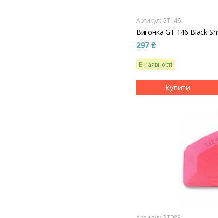
GT146
Вигонка GT 146 Black Sm
297 ₴
В наявності
Купити
GT083