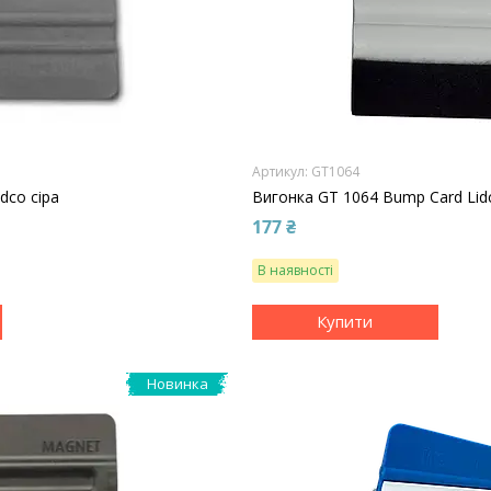
GT1064
dco сіра
Вигонка GT 1064 Bump Card Lid
177 ₴
В наявності
Купити
Новинка