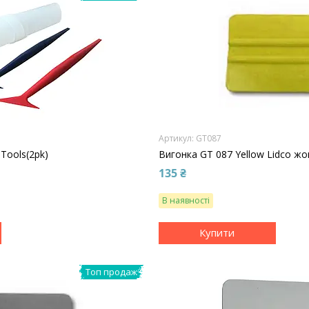
GT087
 Tools(2pk)
Вигонка GT 087 Yellow Lidco ж
135 ₴
В наявності
Купити
Топ продаж