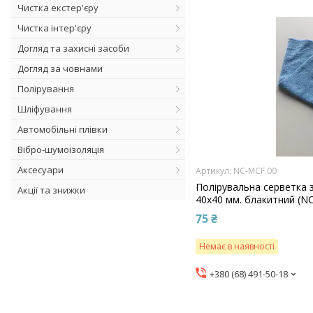
Чистка екстер'єру
Чистка інтер'єру
Догляд та захисні засоби
Догляд за човнами
Полірування
Шліфування
Автомобільні плівки
Вібро-шумоізоляція
Аксесуари
NC-MCF 00
Полірувальна серветка 
Акції та знижки
40х40 мм. блакитний (N
75 ₴
Немає в наявності
+380 (68) 491-50-18