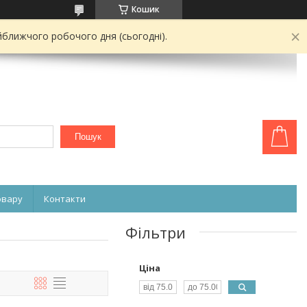
Кошик
йближчого робочого дня (сьогодні).
Пошук
овару
Контакти
Фільтри
Ціна