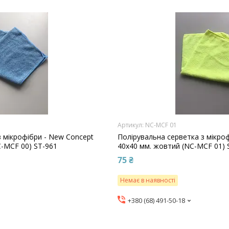
NC-MCF 01
з мікрофібри - New Concept
Полірувальна серветка з мікро
C-MCF 00) ST-961
40х40 мм. жовтий (NC-MCF 01) 
75 ₴
Немає в наявності
+380 (68) 491-50-18