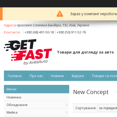
Зараз у компанії неробоч
проспект Степана Бандери, 15г, Київ, Україна
+380 (68) 491-50-18
+380 (50) 911-52-76
Товари для догляду за авто
Головна
Про нас
Новини
Відгуки
Товари та пос
New Concept
Новинки
Обладнання
Мийка