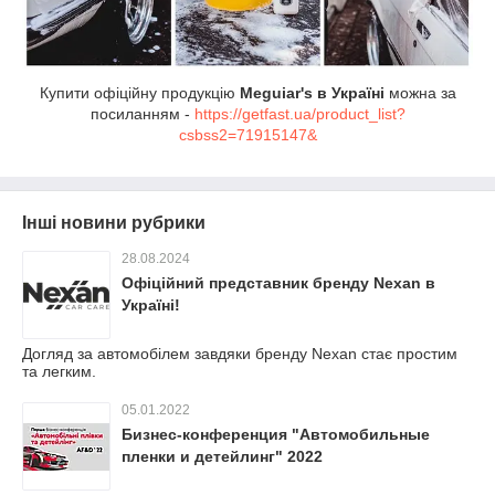
Купити офіційну продукцію
Meguiar's в Україні
можна за
посиланням -
https://getfast.ua/product_list?
csbss2=71915147&
Інші новини рубрики
28.08.2024
Офіційний представник бренду Nexan в
Україні!
Догляд за автомобілем завдяки бренду Nexan стає простим
та легким.
05.01.2022
Бизнес-конференция "Автомобильные
пленки и детейлинг" 2022