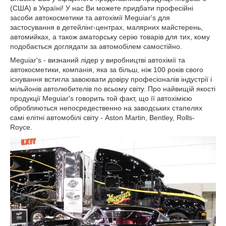
(США) в Україні! У нас Ви можете придбати професійні
засоби автокосметики та автохімії Meguiar's для
застосування в детейлінг-центрах, малярних майстерень,
автомийках, а також аматорську серію товарів для тих, кому
подобається доглядати за автомобілем самостійно.
Meguiar's - визнаний лідер у виробництві автохімії та
автокосметики, компанія, яка за більш, ніж 100 років свого
існування встигла завоювати довіру професіоналів індустрії і
мільйонів автолюбителів по всьому світу. Про найвищій якості
продукції Meguiar's говорить той факт, що її автохімією
обробляються непосредественно на заводських стапелях
самі елітні автомобілі світу - Aston Martin, Bentley, Rolls-
Royce.