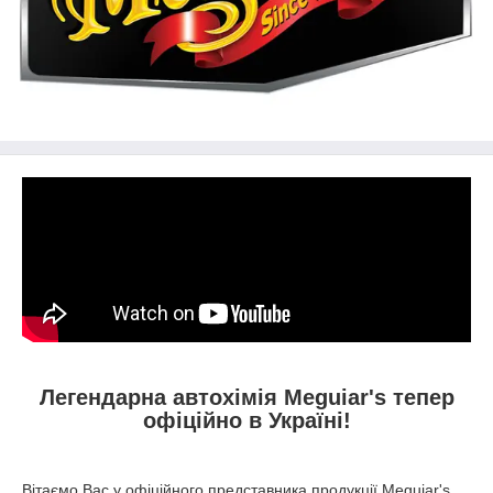
Легендарна автохімія Meguiar's тепер
офіційно в Україні!
Вітаємо Вас у офіційного представника продукції Meguiar's