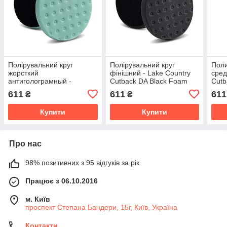
Полірувальний круг
Полірувальний круг
Поли
жорсткий
фінішний - Lake Country
сред
антиголограмный -
Сutback DA Black Foam
Сutb
Сutback DA Foam Green
150 мм. (78-72650CCS-
Ligh
611
611
611
₴
₴
Heavy Polishing 150 мм
152)
226
(78-32650CCS-152)
Купити
Купити
Про нас
98% позитивних з 95 відгуків за рік
Працює з 06.10.2016
м. Київ
проспект Степана Бандери, 15г, Київ, Україна
Контакти