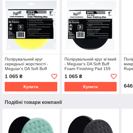
Полірувальний круг
Полірувальний круг м'який
Полі
середньої жорсткості -
- Meguiar's DA Soft Buff
микр
Meguiar's DA Soft Buff
Foam Finishing Pad 159
Rupe
Foam Polishing Pad 159
мм. чорний (DFF6)
micr
1 065
1 065
₴
₴
мм. жовтий (DFP6)
сині
646
Купити
Купити
Подібні товари компанії