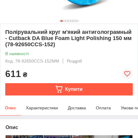
Полірувальний круг м'який антиголограмный
- Сutback DA Blue Foam Light Polishing 150 мм
(78-92650CCS-152)
В наявності
Код: 78-92650CCS-152MM
Роздріб
611
₴
Купити
Опис
Характеристики
Доставка
Оплата
Умови п
Опис