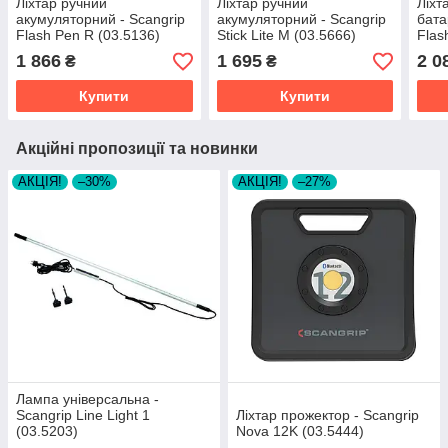
Ліхтар ручний
Ліхтар ручний
Ліхт
акумуляторний - Scangrip
акумуляторний - Scangrip
бата
Flash Pen R (03.5136)
Stick Lite M (03.5666)
Flas
1 866
1 695
2 0
₴
₴
Купити
Купити
Акційні пропозиції та новинки
АКЦІЯ!
–30%
АКЦІЯ!
–27%
Лампа універсальна -
Scangrip Line Light 1
Ліхтар прожектор - Scangrip
(03.5203)
Nova 12K (03.5444)