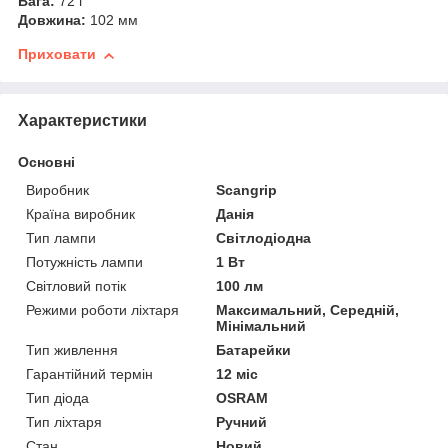
Вага:
72 г
Довжина:
102 мм
Приховати
Характеристики
Основні
Виробник
Scangrip
Країна виробник
Данія
Тип лампи
Світлодіодна
Потужність лампи
1 Вт
Світловий потік
100 лм
Режими роботи ліхтаря
Максимальний, Середній,
Мінімальний
Тип живлення
Батарейки
Гарантійний термін
12 міс
Тип діода
OSRAM
Тип ліхтаря
Ручний
Стан
Новий