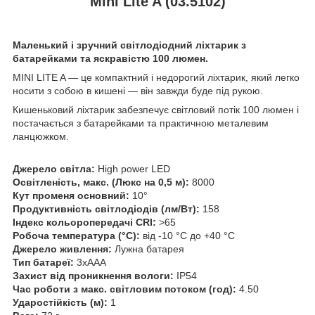
Mini Lite A (03.5102)
Маленький і зручний світлодіодний ліхтарик з
батарейками та яскравістю 100 люмен.
MINI LITE A — це компактний і недорогий ліхтарик, який легко
носити з собою в кишені — він завжди буде під рукою.
Кишеньковий ліхтарик забезпечує світловий потік 100 люмен і
постачається з батарейками та практичною металевим
ланцюжком.
Джерело світла:
High power LED
Освітленість, макс. (Люкс на 0,5 м):
8000
Кут променя основний:
10°
Продуктивність світлодіодів (лм/Вт):
158
Індекс кольоропередачі CRI:
>65
Робоча температура (°С):
від -10 °С до +40 °С
Джерело живлення:
Лужна батарея
Тип батареї:
3xААА
Захист від проникнення вологи:
IP54
Час роботи з макс. світловим потоком (год):
4.50
Ударостійкість (м):
1