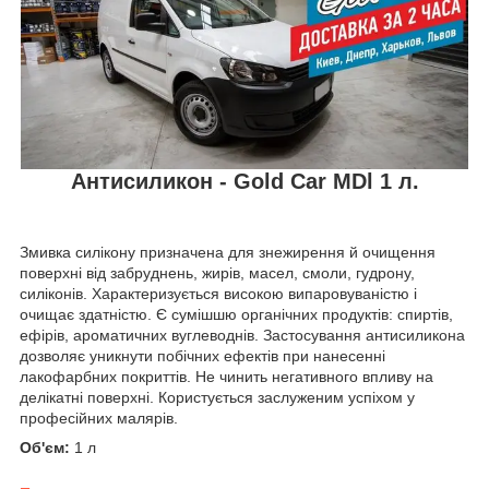
Антисиликон - Gold Car MDl 1 л.
Змивка силікону призначена для знежирення й очищення
поверхні від забруднень, жирів, масел, смоли, гудрону,
силіконів. Характеризується високою випаровуваністю і
очищає здатністю. Є сумішшю органічних продуктів: спиртів,
ефірів, ароматичних вуглеводнів. Застосування антисиликона
дозволяє уникнути побічних ефектів при нанесенні
лакофарбних покриттів. Не чинить негативного впливу на
делікатні поверхні. Користується заслуженим успіхом у
професійних малярів.
Об'єм:
1 л