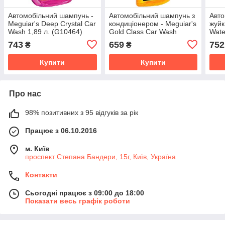
Автомобільний шампунь -
Автомобільний шампунь з
Авто
Meguiar's Deep Crystal Car
кондиціонером - Meguiar's
жуйк
Wash 1,89 л. (G10464)
Gold Class Car Wash
Wate
Shampoo & Conditioner
Wash
743
659
752
₴
₴
473 мл. (G7116)
Купити
Купити
Про нас
98% позитивних з 95 відгуків за рік
Працює з 06.10.2016
м. Київ
проспект Степана Бандери, 15г, Київ, Україна
Контакти
Сьогодні працює з 09:00 до 18:00
Показати весь графік роботи