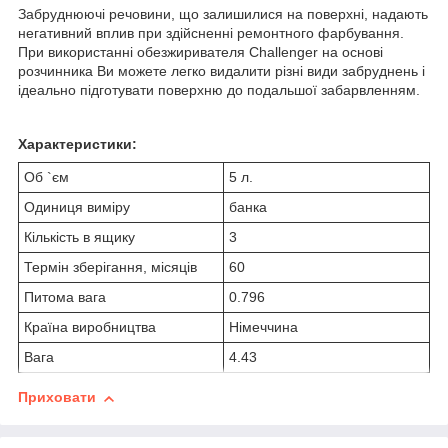
Забруднюючі речовини, що залишилися на поверхні, надають
негативний вплив при здійсненні ремонтного фарбування.
При використанні обезжиривателя Challenger на основі
розчинника Ви можете легко видалити різні види забруднень і
ідеально підготувати поверхню до подальшої забарвленням.
Характеристики:
Об `єм
5 л.
Одиниця виміру
банка
Кількість в ящику
3
Термін зберігання, місяців
60
Питома вага
0.796
Країна виробництва
Німеччина
Вага
4.43
Приховати