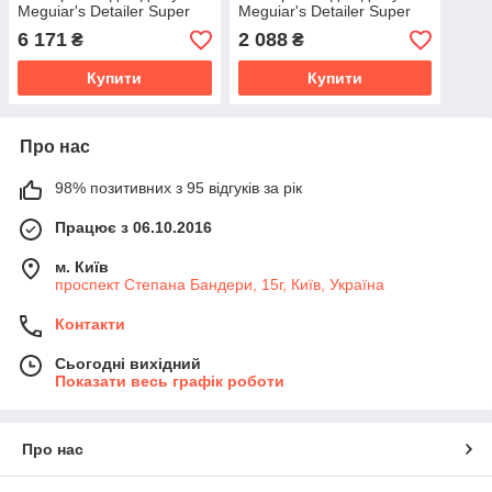
Meguiar's Detailer Super
Meguiar's Detailer Super
Degreaser 18,93 л.
Degreaser 3,79 л.
6 171
2 088
₴
₴
(D10805)
(D10801)
Купити
Купити
Про нас
98% позитивних з 95 відгуків за рік
Працює з 06.10.2016
м. Київ
проспект Степана Бандери, 15г, Київ, Україна
Контакти
Сьогодні вихідний
Показати весь графік роботи
Про нас