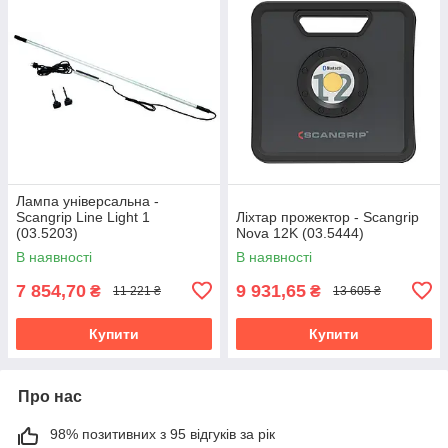
Лампа універсальна -
Scangrip Line Light 1
Ліхтар прожектор - Scangrip
(03.5203)
Nova 12K (03.5444)
В наявності
В наявності
7 854,70
9 931,65
₴
₴
11 221 ₴
13 605 ₴
Купити
Купити
Про нас
98% позитивних з 95 відгуків за рік