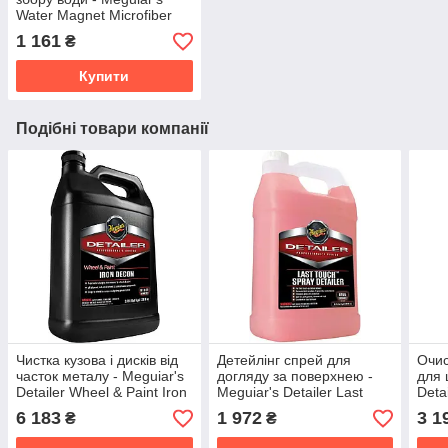
Water Magnet Microfiber
Drying Towel 55х76 см.
1 161
₴
жовтий (X2000EU)
Купити
Подібні товари компанії
Чистка кузова і дисків від
Детейлінг спрей для
Очис
часток металу - Meguiar's
догляду за поверхнею -
для 
Detailer Wheel & Paint Iron
Meguiar's Detailer Last
Deta
Decon 3,79 л. (D180101)
Touch Spray 3,79 л.
and 
6 183
1 972
3 1
₴
₴
(D15501)
(D18