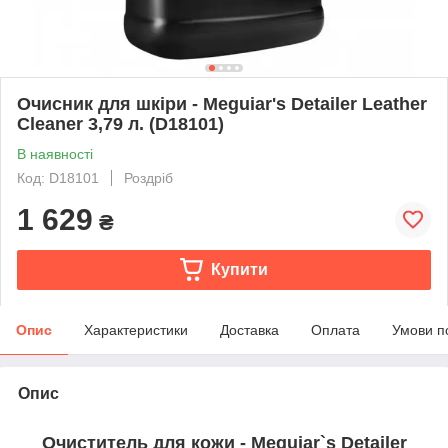
Очисник для шкіри - Meguiar's Detailer Leather
Cleaner 3,79 л. (D18101)
В наявності
Код: D18101
Роздріб
1 629
₴
Купити
Опис
Характеристики
Доставка
Оплата
Умови п
Опис
Очиститель для кожи - Meguiar`s Detailer