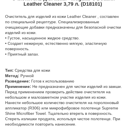
Leather Cleaner 3,79 л. (D18101)
Очиститель для изделий из кожи Leather Cleaner , составлен
по специальной рецептуре. Специализированные
очищающие добавки предназначены для безопасной очистки
изделий из кожи.
• Густое, насыщенное жидкое средство.
• Создает нежирную, естественно мягкую, эластичную
поверхность.
• Приятный запах.
Тип:
Средства для кожи
Метод:
Ручной
Разведение:
Готов к использованию
Применение:
Не предназначен для чистки изделий из замши.
Перед применением проверить действие очистителя на
небольшом и малозаметном участке изделия из кожи.
Нанести небольшое количество очистителя на поролоновый
аппликатор (R306) или микрофибровое полотенце Supreme
Shine Microfiber Towel. Тщательно втереть в поверхность.
Стереть излишки продукта, используя чистое полотенце. При
необходимости повторить нанесение.