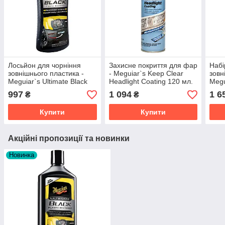
Лосьйон для чорніння
Захисне покриття для фар
Набі
зовнішнього пластика -
- Meguiar`s Keep Clear
зовн
Meguiar`s Ultimate Black
Headlight Coating 120 мл.
Megu
Plastic Restorer Lotion 355
(G17804EU)
Rest
997
1 094
1 6
₴
₴
мл. (G15812EU)
Купити
Купити
Акційні пропозиції та новинки
Новинка