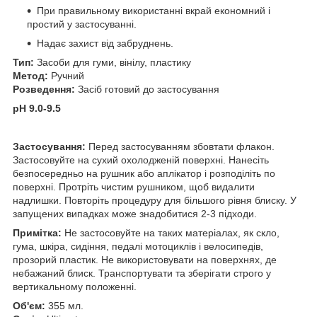
При правильному використанні вкрай економний і
простий у застосуванні.
Надає захист від забруднень.
Тип:
Засоби для гуми, вінілу, пластику
Метод:
Ручний
Розведення:
Засіб готовий до застосування
pH 9.0-9.5
Застосування:
Перед застосуванням збовтати флакон.
Застосовуйте на сухий охолодженій поверхні. Нанесіть
безпосередньо на рушник або аплікатор і розподіліть по
поверхні. Протріть чистим рушником, щоб видалити
надлишки. Повторіть процедуру для більшого рівня блиску. У
запущених випадках може знадобитися 2-3 підходи.
Примітка:
Не застосовуйте на таких матеріалах, як скло,
гума, шкіра, сидіння, педалі мотоциклів і велосипедів,
прозорий пластик. Не використовувати на поверхнях, де
небажаний блиск. Транспортувати та зберігати строго у
вертикальному положенні.
Об'єм:
355 мл.