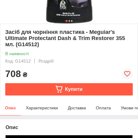
Засіб для чорніння пластика - Meguiar's
Ultimate Protectant Dash & Trim Restorer 355
мл. (G14512)
В наявності
Код: G14512
Роздріб
708
₴
Купити
Опис
Характеристики
Доставка
Оплата
Умови п
Опис