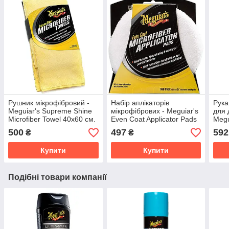
Рушник мікрофібровий -
Набір аплікаторів
Рука
Meguiar's Supreme Shine
мікрофібрових - Meguiar's
для 
Microfiber Towel 40х60 см.
Even Coat Applicator Pads
Megu
жовтий (X2010EU)
2 шт. білий (X3080EU)
5x25
500
497
592
₴
₴
(X1
Купити
Купити
Подібні товари компанії