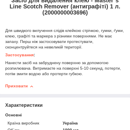
Засіб для видалення клею - Master`s
Line Scotch Remover (антиграфіті) 1 л.
(
2000000003696)
Для швидкого вилучення слідів клейкою стрічкою, гумки, ґуми,
клею, графіті та маркера з різними поверхнями. Не має
запаху. Перш ніж застосовувати протестувати,
сконцентруйтеся на невеликій території.
Застосування
:
Нанести засіб на забруднену поверхню за допомогою
розпилювача. Витримаєте на поверхні 5-10 секунд, потерти,
потім змити водою або протерти губкою.
Приховати
Характеристики
Основні
Країна виробник
Україна
Об`єм
1000 мл