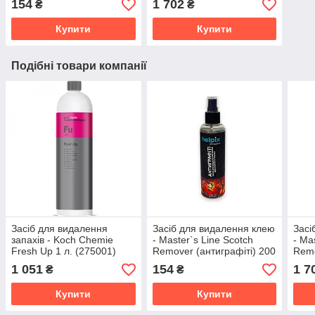
154
1 702
₴
₴
Купити
Купити
Подібні товари компанії
Засіб для видалення
Засіб для видалення клею
Засі
запахів - Koch Chemie
- Master`s Line Scotch
- Ma
Fresh Up 1 л. (275001)
Remover (антиграфіті) 200
Remo
мл. (2000000003675)
(200
1 051
154
1 7
₴
₴
Купити
Купити