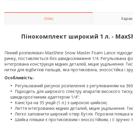
Опис
Харак
Пінокомплект широкий 1 л. - MaxSh
Пінний розпилювач MaxShine Snow Master Foam Lance підходит
ринку, поставляється без швидкознімання 1/4.
Регульована фор
інтегрована конструкція мідних деталей, міцне ущільнення.
Тис
нитки для відбитків пальців, яка протиковзна, зносостійка і зр
Особливість:
Регульований рисунок розпилення з регулюванням на 360 
Підходить для широкого спектру апаратів високого тиску
швидкороз'ємним адаптером 1/4”;
Каністра на 35 унцій (1 л.) з широкою шийкою;
Лиття інтегрованих мідних деталей, міцне ущільнення. Тиск
Легко заповнити широкий отвір бутля. Порожня пляшка м
Шийка пляшки є протиковзким і зносостійким, і її зручно т