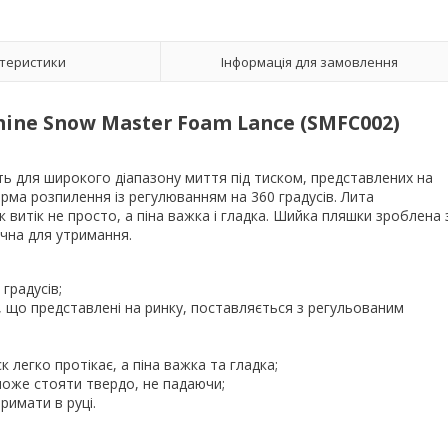
теристики
Інформація для замовлення
ine Snow Master Foam Lance (SMFC002)
ь для широкого діапазону миття під тиском, представлених на
ма розпилення із регулюванням на 360 градусів.
Лита
к витік не просто, а піна важка і гладка.
Шийка пляшки зроблена 
учна для утримання.
градусів;
, що представлені на ринку, поставляється з регульованим
 легко протікає, а піна важка та гладка;
оже стояти твердо, не падаючи;
римати в руці.