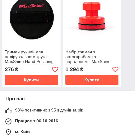
Тримач ручний для
Набір тримач з
полірувального круга -
автоскрабом та
MaxShine Hand Polishing
паралоном - MaxShine
Pad Holder 125 мм.
Hand Clay Pad Polishing
276
1 294
₴
₴
(701201)
Set 75 мм. (2042075S)
Купити
Купити
Про нас
98% позитивних з 95 відгуків за рік
Працює з 06.10.2016
м. Київ