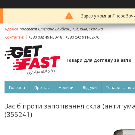
Зараз у компанії неробоч
проспект Степана Бандери, 15г, Київ, Україна
+380 (68) 491-50-18
+380 (50) 911-52-76
Товари для догляду за авто
Головна
Про нас
Новини
Відгуки
Товари та пос
Засіб проти запотівання скла (антитуман
(355241)