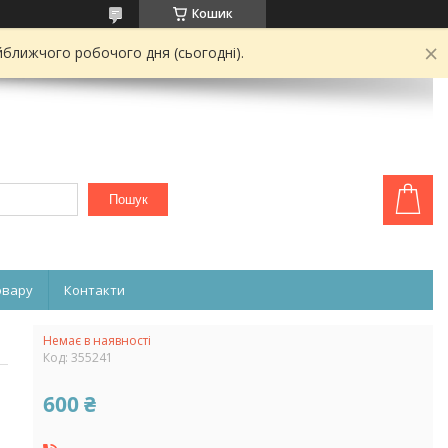
Кошик
йближчого робочого дня (сьогодні).
Пошук
овару
Контакти
Немає в наявності
Код:
355241
600 ₴