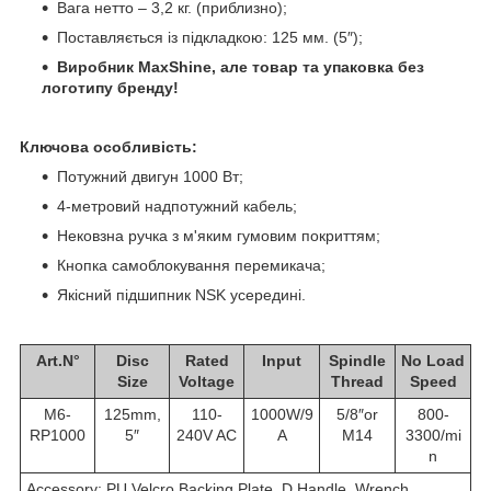
Вага нетто – 3,2 кг. (приблизно);
Поставляється із підкладкою: 125 мм.
(5″);
Виробник MaxShine, але товар та упаковка без
логотипу бренду!
Ключова особливість:
Потужний двигун 1000 Вт;
4-метровий надпотужний кабель;
Нековзна ручка з м'яким гумовим покриттям;
Кнопка самоблокування перемикача;
Якісний підшипник NSK усередині.
Art.N°
Disc
Rated
Input
Spindle
No Load
Size
Voltage
Thread
Speed
M6-
125mm,
110-
1000W/9
5/8″or
800-
RP1000
5″
240V AC
A
M14
3300/mi
n
Accessory: PU Velcro Backing Plate, D Handle, Wrench,