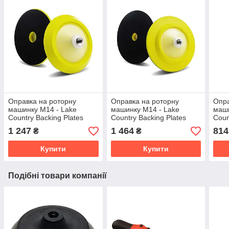
Оправка на роторну
Оправка на роторну
Опра
машинку М14 - Lake
машинку М14 - Lake
маши
Country Backing Plates
Country Backing Plates
Coun
Yellow Urethane Rotary
Yellow Urethane Rotary
Yell
1 247
1 464
814
₴
₴
125 мм (43-125WH-14MM)
150 мм (43-150WH-14MM)
мм 
Купити
Купити
Подібні товари компанії