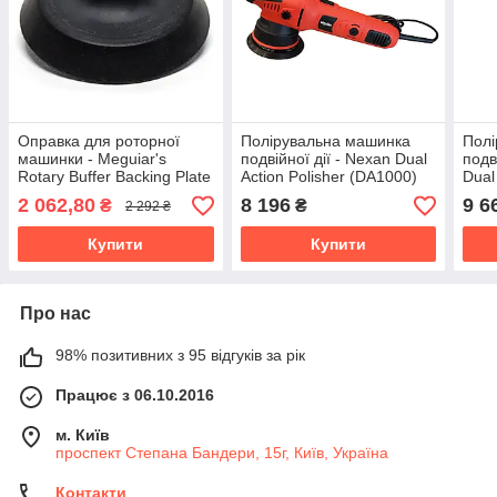
Оправка для роторної
Полірувальна машинка
Полі
машинки - Meguiar's
подвійної дії - Nexan Dual
подв
Rotary Buffer Backing Plate
Action Polisher (DA1000)
Dual
M14 155 мм. 6" чорна
V2)
2 062,80
8 196
9 6
₴
₴
2 292 ₴
(WRSBP)
Купити
Купити
Про нас
98% позитивних з 95 відгуків за рік
Працює з 06.10.2016
м. Київ
проспект Степана Бандери, 15г, Київ, Україна
Контакти