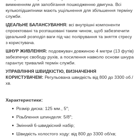
вимкненням для запобігання пошкодженню двигуна. Всі
кулькопідшипники мають ущільнення для збільшення терміну
служби.
ІДЕАЛЬНЕ БАЛАНСУВАННЯ:
всі внутрішні компоненти
спроектовані та розташовані таким чином, щоб забезпечити
ідеальний розподіл ваги під час полірування та зняття стресу
з користувача.
ШНУР ЖИВЛЕННЯ:
подовжувач довжиною 4 метри (13 футів)
забезпечує свободу рухів, а посилення навколо основи шнура
гарантує тривалий термін служби.
УПРАВЛІННЯ ШВИДКІСТЮ, ВИЗНАЧЕННЯ
КОРИСТУВАЧЕМ:
Регульована швидкість від 800 до 3300 об./
хв.
Характеристики:
Розмір диска: 125 мм., 5″;
Різьблення шпинделя: 5/8″;
Змінний 6-швидкісний набір;
Швидкість холостого ходу: від 800 до 3300 об/хв;