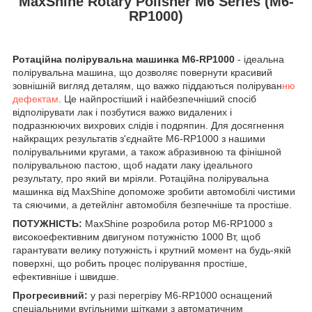
MaxShine Rotary Polisher M6 Series (M6-
RP1000)
Ротаційна полірувальна машинка M6-RP1000
- ідеальна
полірувальна машина, що дозволяє повернути красивий
зовнішній вигляд деталям, що важко піддаються поліруван
ню
дефектам
. Це найпростіший і найбезпечніший спосіб
відполірувати лак і позбутися важко видалених і
подразнюючих вихрових слідів і подряпин. Для досягнення
найкращих результатів з'єднайте
M6-RP1000
з нашими
полірувальними кругами, а також абразивною та фінішной
полірувальною пастою, щоб надати лаку ідеального
результату, про який ви мріяли. Ротаційна полірувальна
машинка від MaxShine допоможе зробити автомобілі чистими
та сяючими, а детейлінг автомобіля безпечніше та простіше.
ПОТУЖНІСТЬ:
MaxShine розробила ротор
M6-RP1000
з
високоефективним двигуном потужністю 1000 Вт, щоб
гарантувати велику потужність і крутний момент на будь-якій
поверхні, що робить процес полірування простіше,
ефективніше і швидше.
Прогресивний:
у разі перегріву
M6-RP1000
оснащений
спеціальними вугільними щітками з автоматичним