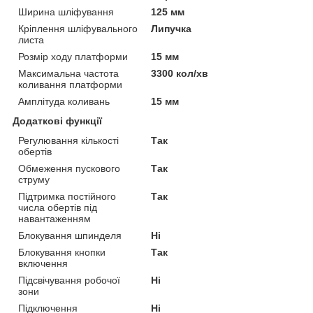
Ширина шліфування
125 мм
Кріплення шліфувального
Липучка
листа
Розмір ходу платформи
15 мм
Максимальна частота
3300 кол/хв
коливання платформи
Амплітуда коливань
15 мм
Додаткові функції
Регулювання кількості
Так
обертів
Обмеження пускового
Так
струму
Підтримка постійного
Так
числа обертів під
навантаженням
Блокування шпинделя
Ні
Блокування кнопки
Так
включення
Підсвічування робочої
Ні
зони
Підключення
Ні