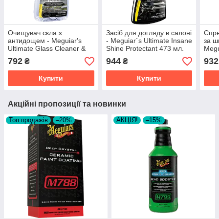
Очищувач скла з
Засіб для догляду в салоні
Спре
антидощем - Meguiar's
- Meguiar`s Ultimate Insane
за ш
Ultimate Glass Cleaner &
Shine Protectant 473 мл.
Megu
Water Repellent 473 мл.
(G220216)
Deta
792
944
932
₴
₴
(G240416)
Купити
Купити
Акційні пропозиції та новинки
Топ продажів
–20%
АКЦІЯ!
–15%