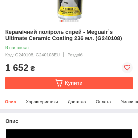
Керамічний поліроль спрей - Meguair`s
Ultimate Ceramic Coating 236 мл. (G240108)
В наявності
Код: G240108, G240108EU
Роздріб
1 652
₴
Купити
Опис
Характеристики
Доставка
Оплата
Умови п
Опис