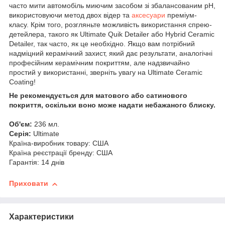
часто мити автомобіль миючим засобом зі збалансованим pH,
використовуючи метод двох відер та
аксесуари
преміум-
класу.
Крім того, розгляньте можливість використання спрею-
детейлера, такого як Ultimate Quik Detailer або Hybrid Ceramic
Detailer, так часто, як це необхідно.
Якщо вам потрібний
надміцний керамічний захист, який дає результати, аналогічні
професійним керамічним покриттям, але надзвичайно
простий у використанні, зверніть увагу на Ultimate Ceramic
Coating!
Не рекомендується для матового або сатинового
покриття, оскільки воно може надати небажаного блиску.
Об'єм:
236 мл.
Серія:
Ultimate
Країна-виробник товару: США
Країна реєстрації бренду: США
Гарантія: 14 днів
Приховати
Характеристики