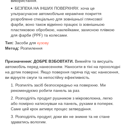
використання.
БЕЗПЕКА НА ІНШИХ ПОВЕРХНЯХ: хоча це
ультрасучасне автомобільне керамічне покриття
розроблене спеціально для зовнішньої глянсової
фарби, воно також відмінно працює із зовнішньою
пластиковою обробкою, наклейками, захисною плівкою
для фарби (PPF) та колесами.
Тип:
Засоби для
кузову
Метод:
Розпилення
Призначення:
ДОБРЕ ВЗБОВТАТИ.
Вимийте та висушіть
автомобіль перед нанесенням.
Наносити в тіні на прохолодні
на дотик поверхні.
Якщо поверхня гаряча під час нанесення,
ви відчуєте смуги та непостійну ефективність.
Розпиліть засіб безпосередньо на поверхню.
Ми
рекомендуємо робити панель за раз.
Розподіліть продукт рушником з мікроволокна, легко
або помірно натиснувши на панель, рухами в поперек.
Саме цей крок активує процес затвердіння.
Розподіліть продукт, доки він не зникне та не стане
здаватись вологим.