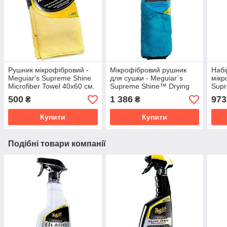
Рушник мікрофібровий -
Мікрофібровий рушник
Набі
Meguiar's Supreme Shine
для сушки - Meguiar`s
мікр
Microfiber Towel 40х60 см.
Supreme Shine™ Drying
Supr
жовтий (X2010EU)
Towel 39,37x54,61 см.
Towe
500
1 386
973
₴
₴
синій (X210100)
жовт
Купити
Купити
Подібні товари компанії