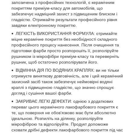
запозичена з професійних технологій, є керамічним
покриттям преміум-класу для автомобілів, що
забезпечує надміцний захист з підвищеним блиском і
гладкістю.
Отримайте результати професійного рівня
завдяки електронному покриттю.
ЛЕГКІСТЬ ВИКОРИСТАННЯ ФОРМУЛА: отримайте
міцне керамічне покриття без необхідності складного
професійного процесу нанесення.
Після очищення та
підготовки фарби просто розпорошіть її, розполіруйте
рушником із мікрофібри преміум-класу та переверніть
рушник, щоб остаточно розполірувати його.
ВІДМІННА ДІЯ ПО ВОДЯНИХ КРАПЛЯХ: ви не тільки
отримуєте виняткову довговічність, але і цей керамічний
захисний засіб також забезпечує неймовірні водяні
краплі з підвищеною гладкістю, що значно спрощує
догляд і сушіння вашої фарби.
ЗАКРИВАЄ ЛЕГКІ ДЕФЕКТИ: однією з додаткових
переваг цього керамічного лакофарбового покриття є
те, що поверхня не обов'язково має бути абсолютно
ідеальною.
Розпиліть на ділянку, розполіруйте
мікрофіброю та відполіруйте.
Продукт допоможе
сховати дрібні дефекти лакофарбового покриття під час