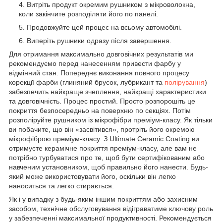
Витріть продукт окремим рушником з мікроволокна,
коли закінчите розподіляти його по панелі.
Продовжуйте цей процес на всьому автомобілі.
Виперіть рушники одразу після завершення.
Для отримання максимально довговічних результатів ми
рекомендуємо перед нанесенням привести фарбу у
відмінний стан.
Попереднє виконання повного процесу
корекції фарби (глиняний брусок, лубрикант та
полірування
)
забезпечить найкраще зчеплення, найкращі характеристики
та довговічність.
Процес простий.
Просто розпорошіть це
покриття безпосередньо на поверхню по секціях.
Потім
розполіруйте рушником із мікрофібри преміум-класу.
Як тільки
ви побачите, що він «засвітився», протріть його окремою
мікрофіброю преміум-класу.
З Ultimate Ceramic Coating ви
отримуєте керамічне покриття преміум-класу, але вам не
потрібно турбуватися про те, щоб бути сертифікованим або
навченим установником, щоб правильно його нанести.
Будь-
який може використовувати його, оскільки він легко
наноситься та легко стирається.
Як і у випадку з будь-яким іншим покриттям або захисним
засобом, технічне обслуговування відіграватиме ключову роль
у забезпеченні максимальної продуктивності.
Рекомендується