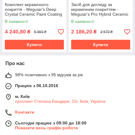
Комплект керамічного
Засіб для догляду за
покриття - Meguiar's Deep
керамічним покриттям -
Crystal Ceramic Paint Coating
Meguiar's Pro Hybrid Ceramic
(M78802)
Bead Booster 946 мл.
В наявності
В наявності
(M79932)
4 240,80
2 186,20
₴
₴
5 301 ₴
2 572 ₴
Купити
Купити
Про нас
98% позитивних з 95 відгуків за рік
Працює з 06.10.2016
м. Київ
проспект Степана Бандери, 15г, Київ, Україна
Контакти
Сьогодні працює з 09:00 до 18:00
Показати весь графік роботи