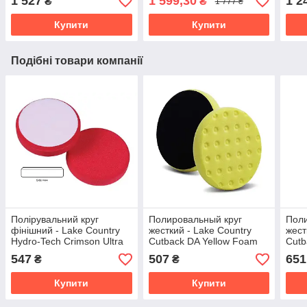
1 527
1 599,30
1 2
₴
₴
1 777 ₴
Urethane 125 мм
125
Купити
Купити
Подібні товари компанії
Полірувальний круг
Полировальный круг
Поли
фінішний - Lake Country
жесткий - Lake Country
жест
Hydro-Tech Crimson Ultra
Сutback DA Yellow Foam
Сutb
Finishing Foam 125 мм.
125 мм. (78-52550CCS-
150 
547
507
651
₴
₴
(H2O-1155-130MM)
130MМ)
Купити
Купити