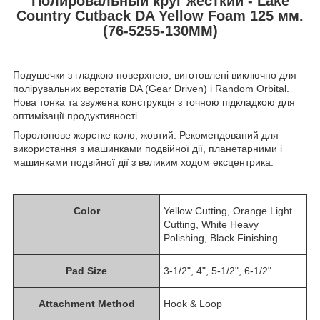
Полировальный круг жесткий - Lake
Country Сutback DA Yellow Foam 125 мм.
(76-5255-130MM)
Подушечки з гладкою поверхнею, виготовлені виключно для
полірувальних верстатів DA (Gear Driven) і Random Orbital.
Нова тонка та звужена конструкція з точною підкладкою для
оптимізації продуктивності.
Поролонове жорстке коло, жовтий. Рекомендований для
використання з машинками подвійної дії, планетарними і
машинками подвійної дії з великим ходом ексцентрика.
Color
Yellow Cutting, Orange Light
Cutting, White Heavy
Polishing, Black Finishing
Pad Size
3-1/2", 4", 5-1/2", 6-1/2"
Attachment Method
Hook & Loop