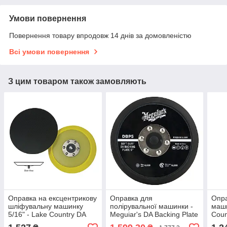
Умови повернення
Повернення товару впродовж 14 днів за домовленістю
Всі умови повернення
З цим товаром також замовляють
Оправка на ексцентрикову
Оправка для
Опра
шліфувальну машинку
полірувальної машинки -
маши
5/16" - Lake Country DA
Meguiar's DA Backing Plate
Coun
Backing Plates Yellow
127 мм. 5" чорна (DBP5)
Yell