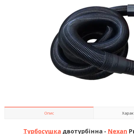
Опис
Харак
Турбосушка
двотурбінна -
Nexan
Pr