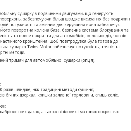
мобільну сушарку з подвійними двигунами, що генерують
 поверхонь, забезпечуючи більш швидке висихання без подряпин
ковій потужності та змінним для керування вона забезпечує
Його поворотна колісна база, безпечна система блокування та
ість та повне покриття для автомобілів, велосипедів, човнів
 настінного кронштейна, щоб повітродувка була готова до
ьна сушарка Twins Motor забезпечує потужність, точність і
ртні методи.
тінний тримач для автомобільної сушарки
(опція).
;
0 разів швидше, ніж традиційні методи сушіння;
ів бічних дзеркал, кришки заливної горловини, спиць коліс,
ії;
 кабріолетних дахах, а також вінілових і матових покриттях;