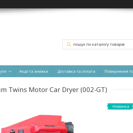
луги
Акції та знижки
Доставка та оплата
Повернення т
m Twins Motor Car Dryer (002-GT)
Новинка