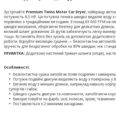
Зустрічайте
Premium Twins Motor Car Dryer
, найкращу авто
потужність 8,5 HP.
Ця потужна техніка швидко видаляє воду з
порівняно з традиційними методами.
З понад 65 000 FPM на пі
швидке висихання, зберігаючи безпеку для делікатних ділянок.
великий шланг довжиною 26 футів забезпечують легку маневрен
тощо.
Встановіть його без зусиль за допомогою додаткового
роботи.
Відчуйте еволюцію сушіння — безконтактна автомобіл
зручність для бездоганної обробки на 80% швидше, ніж станда
ПРИМІТКА:
Додатково настінний тримач шланга
(опція), нас
Особливості:
Безконтактна сушка запобігає появі подряпин і завихрень
Потужні подвійні двигуни видаляють воду з поверхонь у 8
Виганяє воду з менших ділянок, наприклад навколо корпус
супортів і гайок;
Швидко сушить двигуни та компоненти, запобігаючи короз
Використовуйте на фарбі, склі, колесах, хромі, тканинних
Поставляється з 2 змінними насадками.