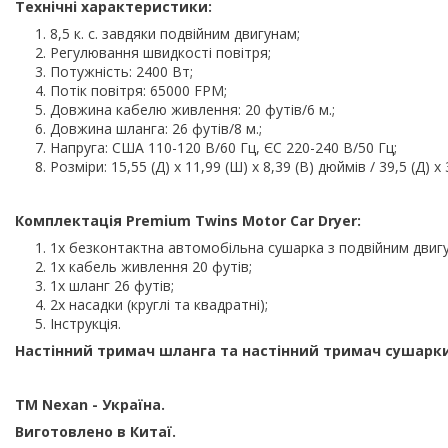
Технічні характеристики:
8,5 к. с. завдяки подвійним двигунам;
Регулювання швидкості повітря;
Потужність: 2400 Вт;
Потік повітря: 65000 FPM;
Довжина кабелю живлення: 20 футів/6 м.;
Довжина шланга: 26 футів/8 м.;
Напруга: США 110-120 В/60 Гц,
ЄС 220-240 В/50 Гц;
Розміри: 15,55 (Д) x 11,99 (Ш) x 8,39 (В) дюймів / 39,5 (Д) x 
Комплектація Premium Twins Motor Car Dryer:
1х безконтактна автомобільна сушарка з подвійним двиг
1x кабель живлення 20 футів;
1x шланг 26 футів;
2х насадки (круглі та квадратні);
Інструкція.
Настінний тримач шланга та настінний тримач сушарки
ТМ Nexan - Україна.
Виготовлено в Китаї.