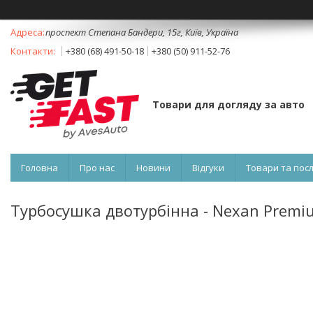
проспект Степана Бандери, 15г, Київ, Україна
+380 (68) 491-50-18
+380 (50) 911-52-76
Товари для догляду за авто
Головна
Про нас
Новини
Відгуки
Товари та пос
Турбосушка двотурбінна - Nexan Premiu