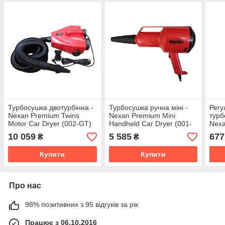
Турбосушка двотурбінна -
Турбосушка ручна міні -
Регу
Nexan Premium Twins
Nexan Premium Mini
турб
Motor Car Dryer (002-GT)
Handheld Car Dryer (001-
Nexa
GT)
NSD
10 059
5 585
677
₴
₴
Купити
Купити
Про нас
98% позитивних з 95 відгуків за рік
Працює з 06.10.2016