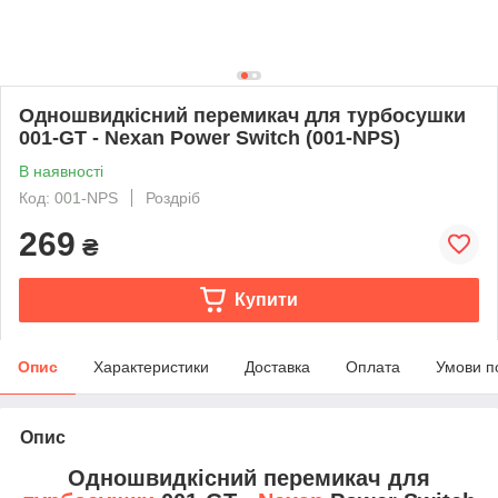
Одношвидкісний перемикач для турбосушки
001-GT - Nexan Power Switch (001-NPS)
В наявності
Код: 001-NPS
Роздріб
269
₴
Купити
Опис
Характеристики
Доставка
Оплата
Умови п
Опис
Одношвидкісний перемикач для