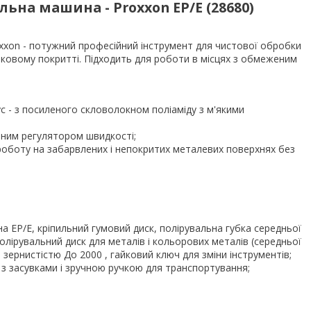
льна машина - Proxxon EP/E (28680)
xxon - потужний професійний інструмент для чистової обробки
аковому покритті. Підходить для роботи в місцях з обмеженим
с - з посиленого скловолокном поліаміду з м'якими
ним регулятором швидкості;
оботу на забарвлених і непокритих металевих поверхнях без
 EP/E, кріпильний гумовий диск, полірувальна губка середньої
олірувальний диск для металів і кольорових металів (середньої
 зернистістю До 2000 , гайковий ключ для зміни інструментів;
з засувками і зручною ручкою для транспортування;