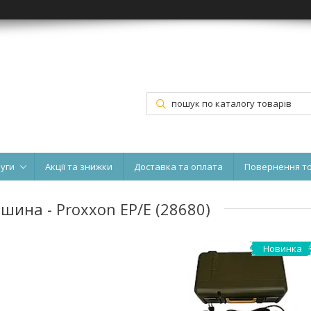
луги
Акції та знижки
Доставка та оплата
Повернення т
ина - Proxxon EP/E (28680)
Новинка