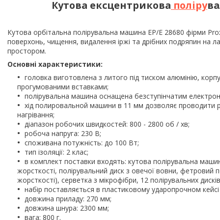
Кутова ексцентрикова
поліру
ва
Кутова орбітальна полірувальна машина EP/E 28680 фірми Pro
поверхонь, чищення, видалення іржі та дрібних подряпин на л
простором.
Основні характеристики:
головка виготовлена з литого під тиском алюмінію, корпу
прогумованими вставками;
полірувальна машина оснащена безступінчатим електрон
хід полировальной машини в 11 мм дозволяє проводити р
нагрівання;
діапазон робочих швидкостей: 800 - 2800 об / хв;
робоча напруга: 230 В;
споживана потужність: до 100 Вт;
тип ізоляції: 2 клас;
в комплект поставки входять: кутова полірувальна машина
жорсткості, полірувальний диск з овечої вовни, фетровий п
жорсткості), серветка з мікрофібри, 12 полірувальних дисків
набір поставляється в пластиковому ударопрочном кейсі 
довжина приладу: 270 мм;
довжина шнура: 2300 мм;
вага: 800 г.