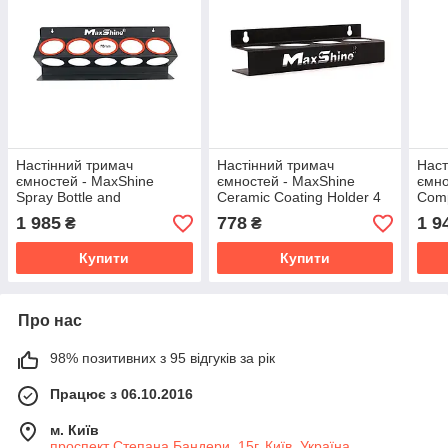
Настінний тримач
Настінний тримач
Наст
ємностей - MaxShine
ємностей - MaxShine
ємно
Spray Bottle and
Ceramic Coating Holder 4
Comp
Compound Holder 5 місць
місця під тару 50-100 мл.
під т
1 985
778
1 9
₴
₴
під тару 473 мл (H03B)
(H03C)
(CH0
Купити
Купити
Про нас
98% позитивних з 95 відгуків за рік
Працює з 06.10.2016
м. Київ
проспект Степана Бандери, 15г, Київ, Україна