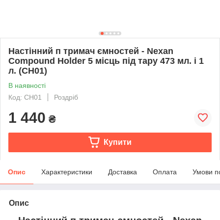
Настінний п тримач ємностей - Nexan
Compound Holder 5 місць під тару 473 мл. і 1
л. (CH01)
В наявності
Код: CH01
Роздріб
1 440
₴
Купити
Опис
Характеристики
Доставка
Оплата
Умови п
Опис