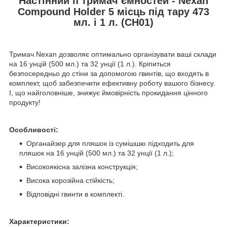
Настінний п тримач ємностей - Nexan
Compound Holder 5 місць під тару 473
мл. і 1 л. (CH01)
Тримач Nexan дозволяє оптимально організувати ваші склади
на 16 унцій (500 мл.) та 32 унції (1 л.). Кріпиться
безпосередньо до стіни за допомогою гвинтів, що входять в
комплект, щоб забезпечити ефективну роботу вашого бізнесу.
І, що найголовніше, знижує ймовірність прокидання цінного
продукту!
Особливості:
Органайзер для пляшок із сумішшю підходить для
пляшок на 16 унцій (500 мл.) та 32 унції (1 л.);
Високоякісна залізна конструкція;
Висока корозійна стійкість;
Відповідні гвинти в комплекті.
Характеристики: