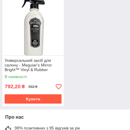
Універсальний засіб для
салону - Meguiar's Mirror
Bright™ Vinyl & Rubber
Treatment 414 мл
В наявності
(MB0714EU)
792,20
₴
932 ₴
Купити
Про нас
98% позитивних з 95 відгуків за рік