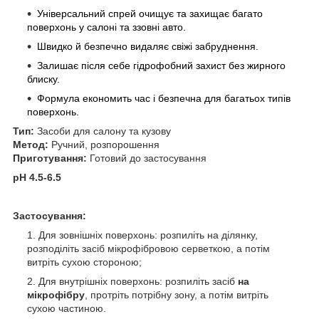
Універсальний спрей очищує та захищає багато
поверхонь у салоні та ззовні авто.
Швидко й безпечно видаляє свіжі забруднення.
Залишає після себе гідрофобний захист без жирного
блиску.
Формула економить час і безпечна для багатьох типів
поверхонь.
Тип:
Засоби для салону та кузову
Метод:
Ручний, розпорошення
Приготування:
Готовий до застосування
pH 4.5-6.5
Застосування:
Для зовнішніх поверхонь: розпиліть на ділянку,
розподіліть засіб мікрофібровою серветкою, а потім
витріть сухою стороною;
Для внутрішніх поверхонь: розпиліть засіб
на
мікрофібру
, протріть потрібну зону, а потім витріть
сухою частиною.