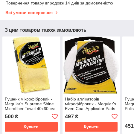
Повернення товару впродовж 14 днів за домовленістю
Всі умови повернення
З цим товаром також замовляють
Рушник мікрофібровий -
Набір аплікаторів
Рушн
Meguiar's Supreme Shine
мікрофібрових - Meguiar's
Megu
Microfiber Towel 40х60 см.
Even Coat Applicator Pads
Poli
жовтий (X2010EU)
2 шт. білий (X3080EU)
біли
500
497
₴
₴
451
Купити
Купити