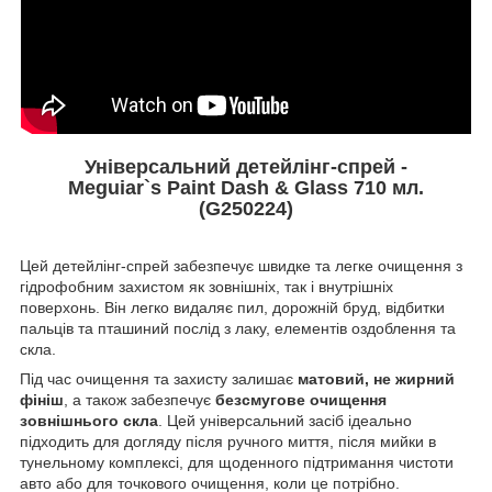
Універсальний детейлінг-спрей -
Meguiar`s Paint Dash & Glass 710 мл.
(G250224)
Цей детейлінг-спрей забезпечує швидке та легке очищення з
гідрофобним захистом як зовнішніх, так і внутрішніх
поверхонь. Він легко видаляє пил, дорожній бруд, відбитки
пальців та пташиний послід з лаку, елементів оздоблення та
скла.
Під час очищення та захисту залишає
матовий, не жирний
фініш
, а також забезпечує
безсмугове очищення
зовнішнього скла
. Цей універсальний засіб ідеально
підходить для догляду після ручного миття, після мийки в
тунельному комплексі, для щоденного підтримання чистоти
авто або для точкового очищення, коли це потрібно.