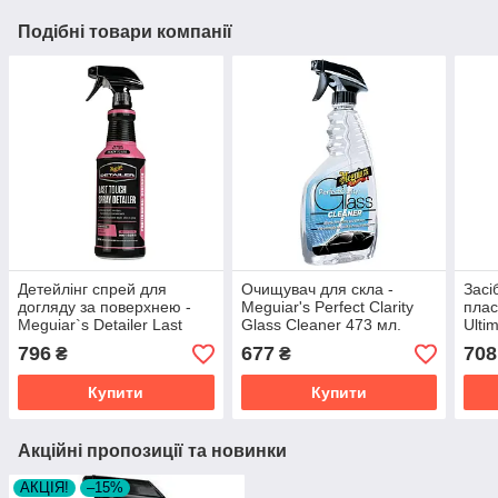
Подібні товари компанії
Детейлінг спрей для
Очищувач для скла -
Засі
догляду за поверхнею -
Meguiar's Perfect Clarity
плас
Meguiar`s Detailer Last
Glass Cleaner 473 мл.
Ulti
Touch Spray 946 мл.
(G8216EU)
Trim
796
677
708
₴
₴
(DRTU15532)
(G14
Купити
Купити
Акційні пропозиції та новинки
АКЦІЯ!
–15%