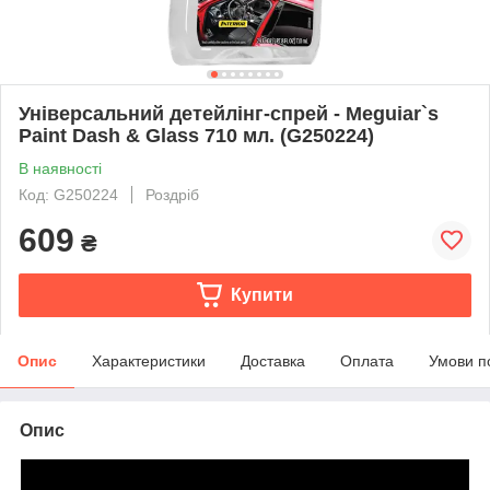
Універсальний детейлінг-спрей - Meguiar`s
Paint Dash & Glass 710 мл. (G250224)
В наявності
Код: G250224
Роздріб
609
₴
Купити
Опис
Характеристики
Доставка
Оплата
Умови п
Опис