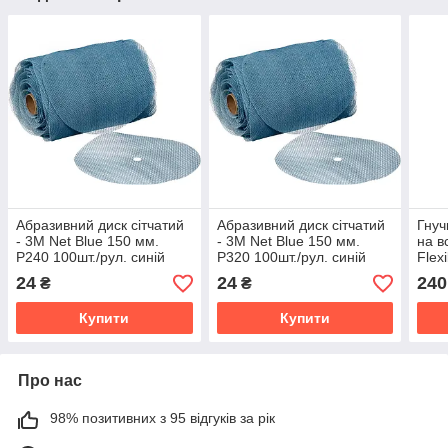
Абразивний диск сітчатий
Абразивний диск сітчатий
Гнуч
- 3M Net Blue 150 мм.
- 3M Net Blue 150 мм.
на в
Р240 100шт./рул. синій
Р320 100шт./рул. синій
Flex
(36425)
(36426)
Disc
24
24
240
₴
₴
(335
Купити
Купити
Про нас
98% позитивних з 95 відгуків за рік