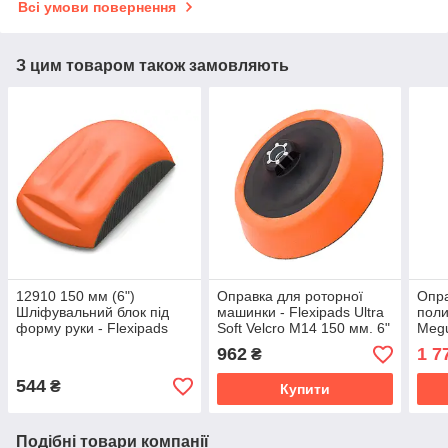
Всі умови повернення
З цим товаром також замовляють
12910 150 мм (6")
Оправка для роторної
Опра
Шліфувальний блок під
машинки - Flexipads Ultra
поли
форму руки - Flexipads
Soft Velcro М14 150 мм. 6"
Megu
Formed Handblock Grip
чорно-помаранчева
150 
962
1 7
₴
(10400)
544
₴
Купити
Подібні товари компанії