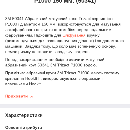
P1000 150 мм. (50341)
3M 50341 Абразивний матуючий коло Trizact зернистістю
P1000 і діаметром 150 мм, використовується для матування
лакофарбового покриття автомобіля перед подальшим
фарбуванням. Підходить для
шліфування
вручну
(рекомендується для важкодоступних ділянок) і за допомогою
машинки. Завдяки тому, що коло має вспененную основу,
немає ризику пошкодити заводську шагрень.
Перед використанням необхідно змочити матуючий
абразивний круг 50341 3M Trizact P1000 водою.
Примітка:
абразивні круги 3M Trizact P1000 мають систему
кріплення HookIt II, використовуються з оправами і
власниками Hookit.
Приховати
Характеристики
Основні атрибути