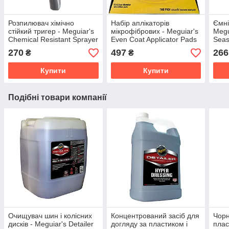
Розпилювач хімічно
Набір аплікаторів
Ємні
стійкий тригер - Meguiar's
мікрофібрових - Meguiar's
Megui
Chemical Resistant Sprayer
Even Coat Applicator Pads
Seas
сірий (D110542)
2 шт. білий (X3080EU)
синє
270
497
266
₴
₴
Купити
Купити
Подібні товари компанії
Очищувач шин і колісних
Концентрований засіб для
Чорн
дисків - Meguiar's Detailer
догляду за пластиком і
плас