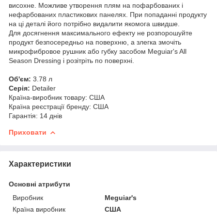
висохне. Можливе утворення плям на пофарбованих і
нефарбованих пластикових панелях. При попаданні продукту
на ці деталі його потрібно видалити якомога швидше.
Для досягнення максимального ефекту не розпорошуйте
продукт безпосередньо на поверхню, а злегка змочіть
микрофибровое рушник або губку засобом Meguiar's All
Season Dressing і розітріть по поверхні.
Об'єм:
3.78 л
Серія:
Detailer
Країна-виробник товару: США
Країна реєстрації бренду: США
Гарантія: 14 днів
Приховати
Характеристики
Основні атрибути
Виробник
Meguiar's
Країна виробник
США