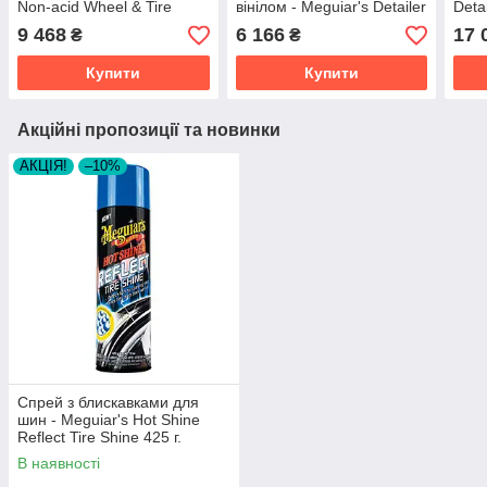
Non-acid Wheel & Tire
вінілом - Meguiar's Detailer
Deta
Cleaner 18,93 л. (D14305)
Hyper Dressing 3,78 л.
Dres
9 468
6 166
17 
₴
₴
(D17001)
Купити
Купити
Акційні пропозиції та новинки
АКЦІЯ!
–10%
Спрей з блискавками для
шин - Meguiar's Hot Shine
Reflect Tire Shine 425 г.
(G18715)
В наявності