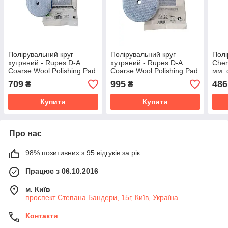
Полірувальний круг
Полірувальний круг
Полі
хутряний - Rupes D-A
хутряний - Rupes D-A
Chem
Coarse Wool Polishing Pad
Coarse Wool Polishing Pad
мм. 
80 мм. синій (9.NW80H)
130 мм. синій (9.NW130H)
709
995
486
₴
₴
Купити
Купити
Про нас
98% позитивних з 95 відгуків за рік
Працює з 06.10.2016
м. Київ
проспект Степана Бандери, 15г, Київ, Україна
Контакти