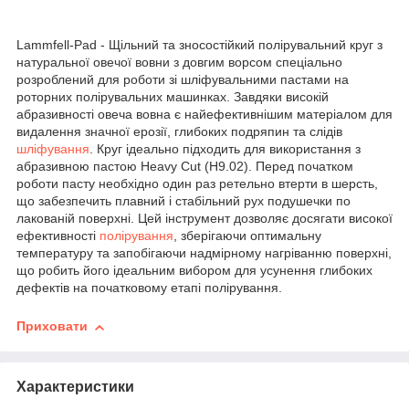
Lammfell-Pad - Щільний та зносостійкий полірувальний круг з
натуральної овечої вовни з довгим ворсом спеціально
розроблений для роботи зі шліфувальними пастами на
роторних полірувальних машинках. Завдяки високій
абразивності овеча вовна є найефективнішим матеріалом для
видалення значної ерозії, глибоких подряпин та слідів
шліфування
. Круг ідеально підходить для використання з
абразивною пастою Heavy Cut (H9.02). Перед початком
роботи пасту необхідно один раз ретельно втерти в шерсть,
що забезпечить плавний і стабільний рух подушечки по
лакованій поверхні. Цей інструмент дозволяє досягати високої
ефективності
полірування
, зберігаючи оптимальну
температуру та запобігаючи надмірному нагріванню поверхні,
що робить його ідеальним вибором для усунення глибоких
дефектів на початковому етапі полірування.
Приховати
Характеристики