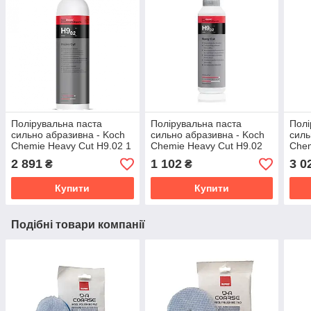
Полірувальна паста
Полірувальна паста
Полі
сильно абразивна - Koch
сильно абразивна - Koch
силь
Chemie Heavy Cut H9.02 1
Chemie Heavy Cut H9.02
Chem
л. (458001)
250 мл. (458250)
B9.0
2 891
1 102
3 0
₴
₴
Купити
Купити
Подібні товари компанії