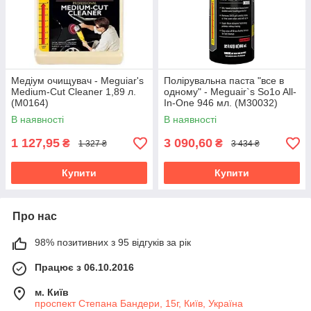
Медіум очищувач - Meguiar's
Полірувальна паста "все в
Medium-Cut Cleaner 1,89 л.
одному" - Meguair`s So1o All-
(M0164)
In-One 946 мл. (M30032)
В наявності
В наявності
1 127,95
3 090,60
₴
₴
1 327 ₴
3 434 ₴
Купити
Купити
Про нас
98% позитивних з 95 відгуків за рік
Працює з 06.10.2016
м. Київ
проспект Степана Бандери, 15г, Київ, Україна