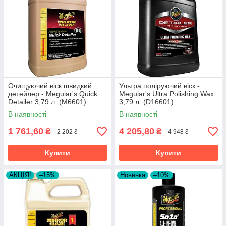
Очищуючий віск швидкий
Ультра поліруючий віск -
детейлер - Meguiar's Quick
Meguiar's Ultra Polishing Wax
Detailer 3,79 л. (M6601)
3,79 л. (D16601)
В наявності
В наявності
1 761,60
4 205,80
₴
₴
2 202 ₴
4 948 ₴
Купити
Купити
АКЦІЯ!
–15%
Новинка
–10%