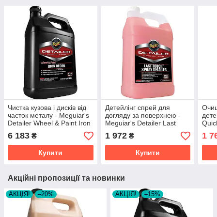
Чистка кузова і дисків від
Детейлінг спрей для
Очищ
часток металу - Meguiar's
догляду за поверхнею -
дете
Detailer Wheel & Paint Iron
Meguiar's Detailer Last
Quic
Decon 3,79 л. (D180101)
Touch Spray 3,79 л.
(M6
6 183
1 972
1 7
₴
₴
(D15501)
Купити
Купити
Акційні пропозиції та новинки
АКЦІЯ!
–20%
АКЦІЯ!
–15%