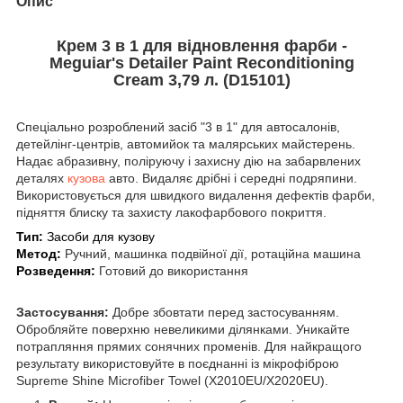
Опис
Крем 3 в 1 для відновлення фарби -
Meguiar's Detailer Paint Reconditioning
Cream 3,79 л. (D15101)
Спеціально розроблений засіб "3 в 1" для автосалонів,
детейлінг-центрів, автомийок та малярських майстерень.
Надає абразивну, поліруючу і захисну дію на забарвлених
деталях
кузова
авто. Видаляє дрібні і середні подряпини.
Використовується для швидкого видалення дефектів фарби,
підняття блиску та захисту лакофарбового покриття.
Тип:
Засоби для кузову
Метод:
Ручний, машинка подвійної дії, ротаційна машина
Розведення:
Готовий до використання
Застосування
:
Добре збовтати перед застосуванням.
Обробляйте поверхню невеликими ділянками. Уникайте
потрапляння прямих сонячних променів. Для найкращого
результату використовуйте в поєднанні із мікрофіброю
Supreme Shine Microfiber Towel (X2010EU/X2020EU).