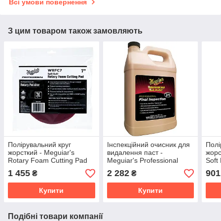
Всі умови повернення
З цим товаром також замовляють
Полірувальний круг
Інспекційний очисник для
Полі
жорсткий - Meguiar's
видалення паст -
жорс
Rotary Foam Cutting Pad
Meguiar's Professional
Soft
7" 178 мм, бордовий
Final Inspection 3,79 л.
140 
1 455
2 282
901
₴
₴
(WRFC7)
(M3401)
Купити
Купити
Подібні товари компанії