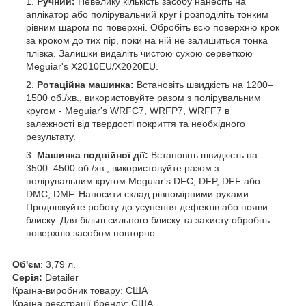
Ручний:
Невелику кількість засобу нанесіть на
аплікатор або полірувальний круг і розподіліть тонким
рівним шаром по поверхні. Обробіть всю поверхню крок
за кроком до тих пір, поки на ній не залишиться тонка
плівка. Залишки видаліть чистою сухою серветкою
Meguiar's X2010EU/X2020EU.
Ротаційна машинка:
Встановіть швидкість на 1200–
1500 об./хв., використовуйте разом з полірувальним
кругом - Meguiar's WRFC7, WRFP7, WRFF7 в
залежності від твердості покриття та необхідного
результату.
Машинка подвійної дії:
Встановіть швидкість на
3500–4500 об./хв., використовуйте разом з
полірувальним кругом Meguiar's
DFС, DFP, DFF або
DMC, DMF. Наносити склад рівномірними рухами.
Продовжуйте роботу до усунення дефектів або появи
блиску. Для більш сильного блиску та захисту обробіть
поверхню засобом повторно.
Об'єм
: 3,79 л.
Серія:
Detailer
Країна-виробник товару: США
Країна реєстрації бренду: США