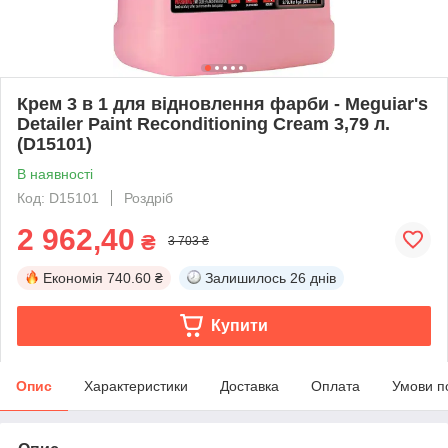
Крем 3 в 1 для відновлення фарби - Meguiar's
Detailer Paint Reconditioning Cream 3,79 л.
(D15101)
В наявності
Код: D15101
Роздріб
2 962,40
₴
3 703 ₴
Економія
740.60 ₴
Залишилось
26 днів
Купити
Опис
Характеристики
Доставка
Оплата
Умови п