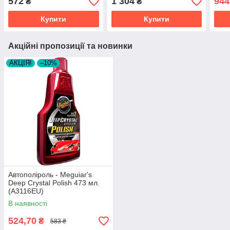
572
1 304
944
₴
₴
(MB
Купити
Купити
Акційні пропозиції та новинки
АКЦІЯ!
–10%
Автополіроль - Meguiar's
Deep Crystal Polish 473 мл.
(A3116EU)
В наявності
524,70
₴
583 ₴