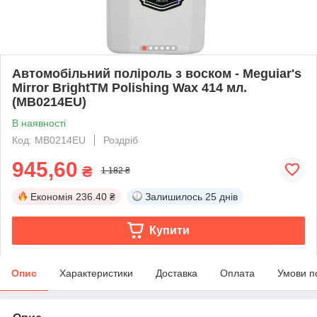
Автомобільний поліроль з воском - Meguiar's
Mirror BrightTM Polishing Wax 414 мл.
(MB0214EU)
В наявності
Код: MB0214EU
Роздріб
945,60
₴
1 182 ₴
Економія
236.40 ₴
Залишилось
25 днів
Купити
Опис
Характеристики
Доставка
Оплата
Умови п