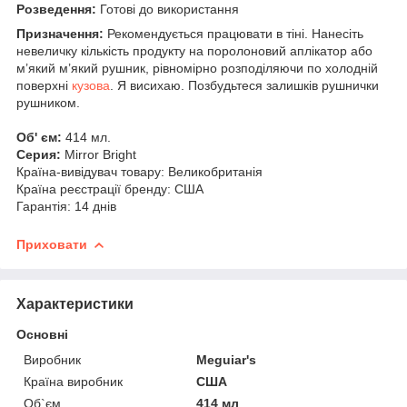
Розведення:
Готові до використання
Призначення:
Рекомендується працювати в тіні. Нанесіть
невеличку кількість продукту на поролоновий аплікатор або
м’який м’який рушник, рівномірно розподіляючи по холодній
поверхні
кузова
. Я висихаю. Позбудьтеся залишків рушнички
рушником.
Об' єм:
414 мл.
Серия:
Mirror Bright
Країна-вивідувач товару: Великобританія
Країна реєстрації бренду: США
Гарантія: 14 днів
Приховати
Характеристики
Основні
Виробник
Meguiar's
Країна виробник
США
Об`єм
414 мл