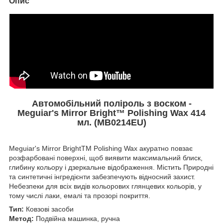
Опис
Автомобільний поліроль з воском -
Meguiar's Mirror Bright
™
Polishing Wax 414
мл. (MB0214EU)
Meguiar's Mirror BrightTM Polishing Wax акуратно повзає
розфарбовані поверхні, щоб виявити максимальний блиск,
глибину кольору і дзеркальне відображення.
Містить
Природні
та синтетичні інгредієнти забезпечують відносний захист.
Небезпеки для всіх видів кольорових глянцевих кольорів, у
тому числі лаки, емалі та прозорі покриття.
Тип:
Ковзові засоби
Метод:
Подвійна машинка, ручна