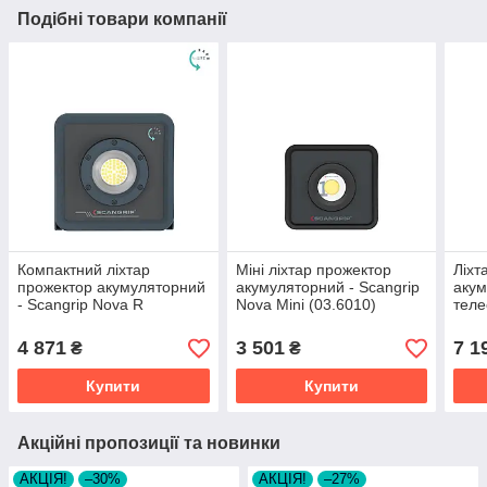
Подібні товари компанії
Компактний ліхтар
Міні ліхтар прожектор
Ліхт
прожектор акумуляторний
акумуляторний - Scangrip
акум
- Scangrip Nova R
Nova Mini (03.6010)
теле
(03.6201)
Scan
(03.
4 871
3 501
7 1
₴
₴
Купити
Купити
Акційні пропозиції та новинки
АКЦІЯ!
–30%
АКЦІЯ!
–27%