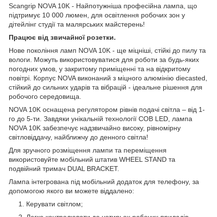
Scangrip NOVA 10K - Найпотужніша професійна лампа, що
підтримує 10 000 люмен, для освітлення робочих зон у
дітейлінг студії та малярських майстерень!
Працює від звичайної розетки.
Нове покоління ламп NOVA 10K - ще міцніші, стійкі до пилу та
вологи. Можуть використовуватися для роботи за будь-яких
погодних умов, у закритому приміщенні та на відкритому
повітрі. Корпус NOVA виконаний з міцного алюмінію diecasted,
стійкий до сильних ударів та вібрацій - ідеальне рішення для
робочого середовища.
NOVA 10K оснащена регулятором рівнів подачі світла – від 1-
го до 5-ти. Завдяки унікальній технології COB LED, лампа
NOVA 10K забезпечує надзвичайно високу, рівномірну
світловіддачу, найближчу до денного світла!
Для зручного розміщення лампи та переміщення
використовуйте мобільний штатив WHEEL STAND та
подвійний тримач DUAL BRACKET.
Лампа інтегрована під мобільний додаток для телефону, за
допомогою якого ви можете віддалено:
Керувати світлом;