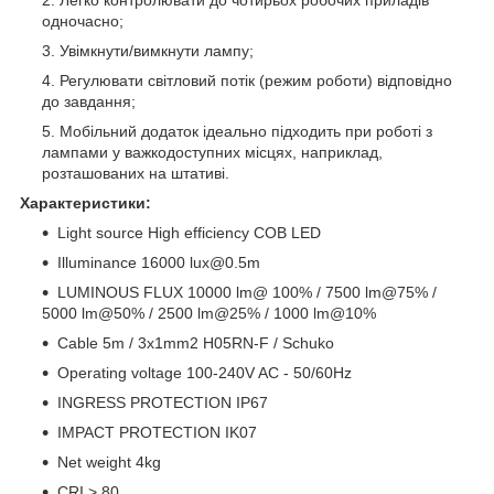
Легко контролювати до чотирьох робочих приладів
одночасно;
Увімкнути/вимкнути лампу;
Регулювати світловий потік (режим роботи) відповідно
до завдання;
Мобільний додаток ідеально підходить при роботі з
лампами у важкодоступних місцях, наприклад,
розташованих на штативі.
Характеристики:
Light source
High efficiency COB LED
Illuminance
16000 lux@0.5m
LUMINOUS FLUX
10000 lm@ 100% / 7500 lm@75% /
5000 lm@50% / 2500 lm@25% / 1000 lm@10%
Cable
5m / 3x1mm2 H05RN-F / Schuko
Operating voltage
100-240V AC - 50/60Hz
INGRESS PROTECTION
IP67
IMPACT PROTECTION
IK07
Net weight
4kg
CRI
> 80