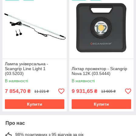
Лампа універсальна -
Scangrip Line Light 1
Ліхтар прожектор - Scangrip
(03.5203)
Nova 12K (03.5444)
В наявності
В наявності
7 854,70
9 931,65
₴
₴
11 221 ₴
13 605 ₴
Купити
Купити
Про нас
98% позитивних з 95 відгуків за рік