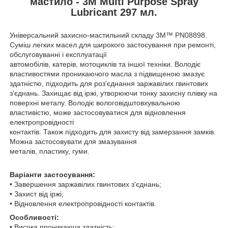
мастило - 3M Multi Purpose Spray
Lubricant 297 мл.
Універсальний захисно-мастильний складу 3M™ PN08898.
Суміш легких масел для широкого застосування при ремонті,
обслуговуванні і експлуатації
автомобілів, катерів, мотоциклів та іншої техніки. Володіє
властивостями проникаючого масла з підвищеною змазує
здатністю, підходить для роз'єднання заржавілих гвинтових
з'єднань. Захищає від іржі, утворюючи тонку захисну плівку на
поверхні металу. Володіє вологовідштовхувальною
властивістю, може застосовуватися для відновлення
електропровідності
контактів. Також підходить для захисту від замерзання замків.
Можна застосовувати для змазування
металів, пластику, гуми.
Варіанти застосування:
• Завершення заржавілих гвинтових з'єднань;
• Захист від іржі;
• Відновлення електропровідності контактів.
Особливості:
• Висока проникаюча здатність;