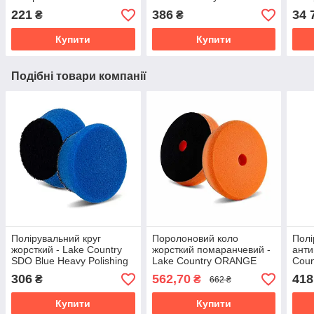
Cutting 50 мм. (2") черно-
White CUT 50 мм. (MF-225
Deta
221
386
34 
₴
₴
оранжевый (MGCB2)
CUT)
беже
Купити
Купити
Подібні товари компанії
Полірувальний круг
Поролоновий коло
Полі
жорсткий - Lake Country
жорсткий помаранчевий -
анти
SDO Blue Heavy Polishing
Lake Country ORANGE
Coun
30 мм. (SDO-98150)
Foam Cutting Pad 125 мм.
Poli
306
562,70
418
₴
₴
662 ₴
(FR-HORANGE 5.5)
223
Купити
Купити