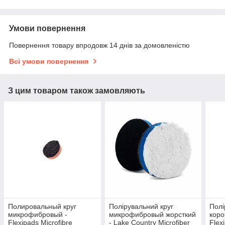
Умови повернення
Повернення товару впродовж 14 днів за домовленістю
Всі умови повернення
З цим товаром також замовляють
Полировальный круг
Полірувальний круг
Полі
микрофибровый -
микрофибровый жорсткий
кор
Flexipads Microfibre
- Lake Country Microfiber
Flex