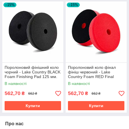
–15%
–15%
Поролоновий фінішний коло
Поролоновий коло фінал
чорний - Lake Country BLACK
фініш червоний - Lake
Foam Finishing Pad 125 мм.
Country Foam RED Final
(FR-HBLACK 5.5)
Finishing Pad 125 мм. (FR-
В наявності
В наявності
HRED 5.5)
562,70
562,70
₴
₴
662 ₴
662 ₴
Купити
Купити
Про нас