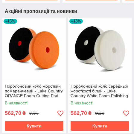
Акційні пропозиції та новинки
–15%
–15%
Поролоновий коло жорсткий
Поролоновий коло середньої
помаранчевий - Lake Country
жорсткості білий - Lake
ORANGE Foam Cutting Pad
Country White Foam Polishing
125 мм. (FR-HORANGE 5.5)
Pad 125 мм. (FR-HWHITE
В наявності
В наявності
5.5)
562,70
562,70
₴
₴
662 ₴
662 ₴
Купити
Купити