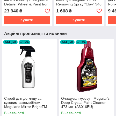
часток металу - Meguiar's
металу - Meguiar`s Iron
диск
Detailer Wheel & Paint Iron
Removing Spray "Clay" 946
Non-
Decon 18,93 л. (D180105)
мл. (DRTU200232)
Clea
23 940
1 668
9 4
₴
₴
Купити
Купити
Акційні пропозиції та новинки
АКЦІЯ!
–15%
АКЦІЯ!
–10%
Спрей для догляду за
Очищувач кузову - Meguiar's
кузовим автомобілем -
Deep Crystal Paint Cleaner
Meguiar's Mirror BrightTM
473 мл. (A3016EU)
Spray Detailer 650 мл.
В наявності
В наявності
(MB0322EU)