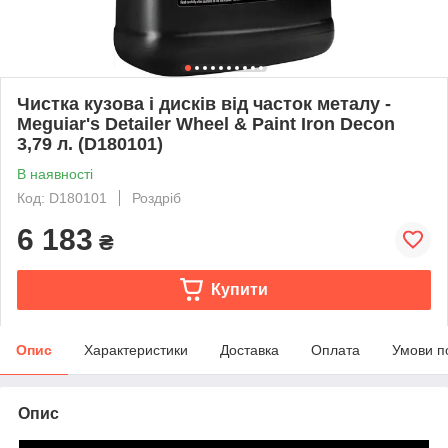
Чистка кузова і дисків від часток металу -
Meguiar's Detailer Wheel & Paint Iron Decon
3,79 л. (D180101)
В наявності
Код: D180101
Роздріб
6 183
₴
Купити
Опис
Характеристики
Доставка
Оплата
Умови п
Опис