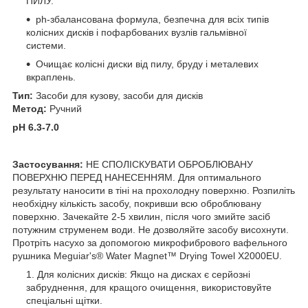
ПИЛУ.
ph-збалансована формула, безпечна для всіх типів
колісних дисків і пофарбованих вузлів гальмівної
системи.
Очищає колісні диски від пилу, бруду і металевих
вкраплень.
Тип:
Засоби для кузову, засоби для дисків
Метод:
Ручний
pH 6.3-7.0
Застосування:
НЕ СПОЛІСКУВАТИ ОБРОБЛЮВАНУ
ПОВЕРХНЮ ПЕРЕД НАНЕСЕННЯМ. Для оптимального
результату наносити в тіні на прохолодну поверхню. Розпиліть
необхідну кількість засобу, покривши всю оброблювану
поверхню. Зачекайте 2-5 хвилин, після чого змийте засіб
потужним струменем води. Не дозволяйте засобу висохнути.
Протріть насухо за допомогою микрофибрового вафельного
рушника Meguiar's® Water Magnet™ Drying Towel X2000EU.
Для колісних дисків: Якщо на дисках є серйозні
забруднення, для кращого очищення, використовуйте
спеціальні щітки.