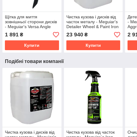
Щітка для миття
Чистка кузова і дисків від
Дете
зовнішньої сторони дисків
часток металу - Meguiar's
- Me
- Meguiar's Versa Angle
Detailer Wheel & Paint Iron
Aggr
Wheel Face Brush
Decon 18,93 л. (D180105)
1 891
23 940
2 9
₴
₴
(X1025EU)
Купити
Купити
Подібні товари компанії
Чистка кузова і дисків від
Чистка кузова від часток
Очищ