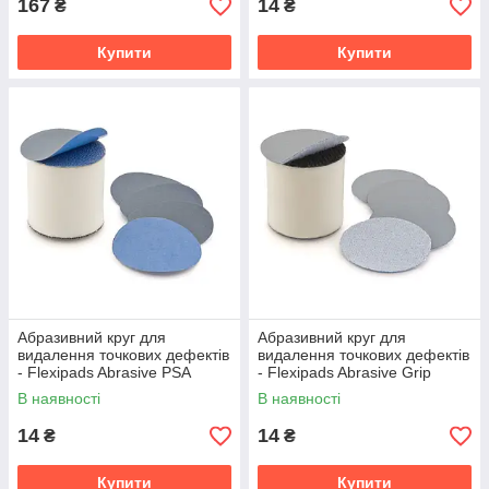
167
14
₴
₴
Купити
Купити
Абразивний круг для
Абразивний круг для
видалення точкових дефектів
видалення точкових дефектів
- Flexipads Abrasive PSA
- Flexipads Abrasive Grip
P1500 35 мм. 1" сірий
P2000 35 мм. 1" сірий
В наявності
В наявності
(04397)
(04410)
14
14
₴
₴
Купити
Купити