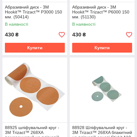
Абразивний диск - 3M
Абразивний диск - 3M
Hookit™ Trizact™ P3000 150
Hookit™ Trizact™ P6000 150
мм. (50414)
мм. (51130)
В наявності
В наявності
430
430
₴
₴
Купити
Купити
88925 шліфувальний круг -
88928 Шліфувальний круг -
3M Trizact™ 268XA
3M Trizact™ 268XA блакитний