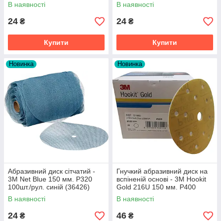
В наявності
В наявності
24
24
₴
₴
Купити
Купити
Новинка
Новинка
Абразивний диск сітчатий -
Гнучкий абразивний диск на
3M Net Blue 150 мм. Р320
вспіненій основі - 3M Hookit
100шт./рул. синій (36426)
Gold 216U 150 мм. Р400
жовтий (51089)
В наявності
В наявності
24
46
₴
₴