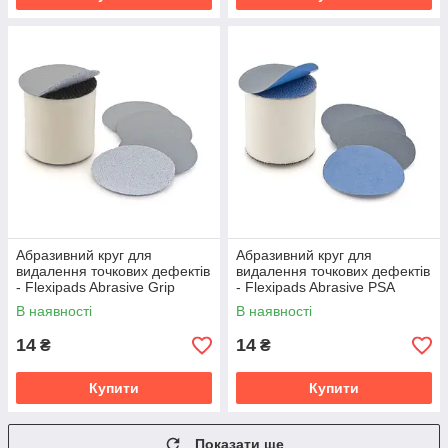
Абразивний круг для
Абразивний круг для
видалення точкових дефектів
видалення точкових дефектів
- Flexipads Abrasive Grip
- Flexipads Abrasive PSA
P2500 35 мм. 1" сірий
P2500 35 мм. 1" сірий
В наявності
В наявності
(04415)
(04398)
14
14
₴
₴
Купити
Купити
Показати ще