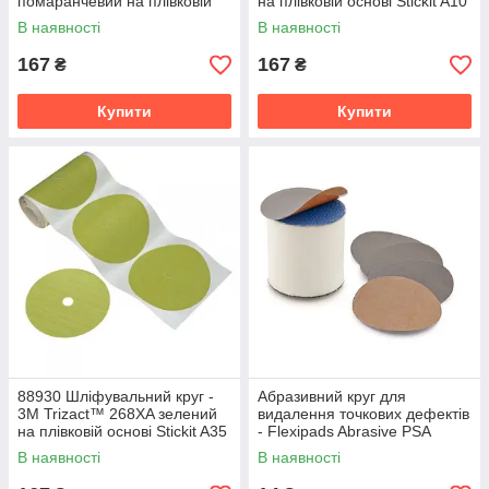
помаранчевий на плівковій
на плівковій основі Stickit A10
основі Stickit A5 D125 мм.
D125 мм.
В наявності
В наявності
167
167
₴
₴
Купити
Купити
88930 Шліфувальний круг -
Абразивний круг для
3M Trizact™ 268XA зелений
видалення точкових дефектів
на плівковій основі Stickit A35
- Flexipads Abrasive PSA
D125 мм.
P1200 35 мм. 1" сірий
В наявності
В наявності
(04396)