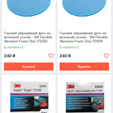
Гнучкий абразивний диск на
Гнучкий абразивний диск на
вспіненій основі - 3M Flexible
вспіненій основі - 3М Flexible
Abrasive Foam Disc Р1500
Abrasive Foam Disc Р2000
150 мм. (33543)
150 мм. (33544)
В наявності
В наявності
240
240
₴
₴
Купити
Купити